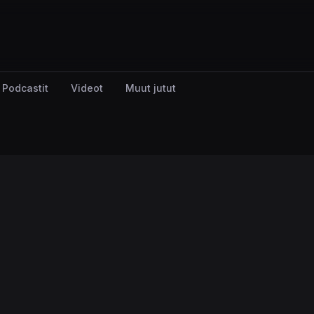
Podcastit
Videot
Muut jutut