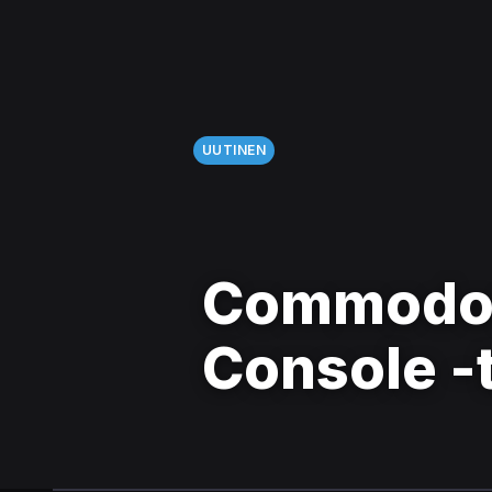
UUTINEN
Commodore 
Console -