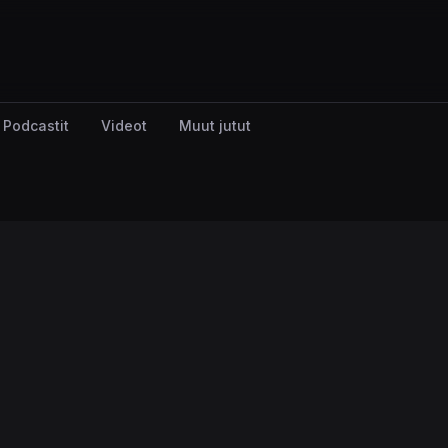
Podcastit
Videot
Muut jutut