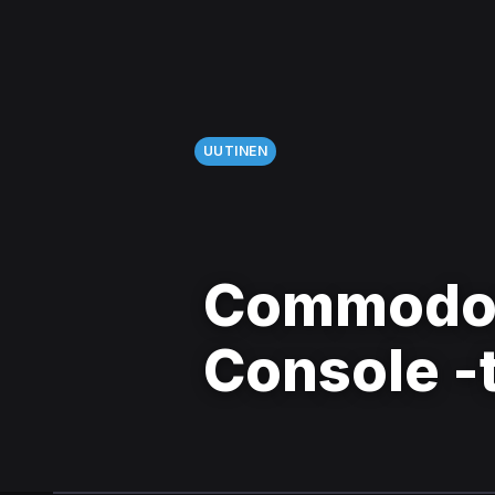
UUTINEN
Commodore 
Console -