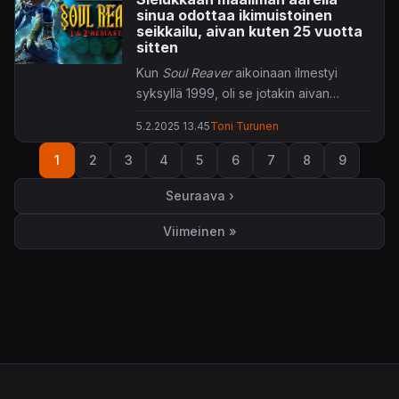
sinua odottaa ikimuistoinen
seikkailu, aivan kuten 25 vuotta
sitten
Kun
Soul Reaver
aikoinaan ilmestyi
syksyllä 1999, oli se jotakin aivan
käsittämättömän upeaa jo pelkästään
5.2.2025 13.45
Toni Turunen
musiikkien ansiosta. Kaikki nämä vuodet
Sivutus
olen hiljaa toivonut nykyaikaisempaa
1
2
3
4
5
6
7
8
9
Sivu
Sivu
Sivu
Sivu
Sivu
Sivu
Sivu
Sivu
Sivu
versiota, ja nyt ympyrä on viimein
sulkeutunut.
Seuraava ›
Seuraava sivu
Viimeinen »
Viimeinen sivu