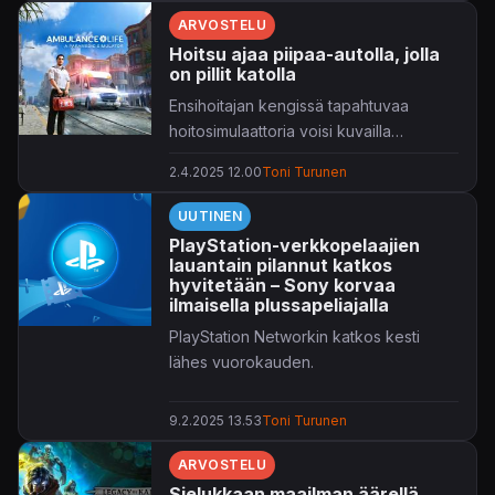
ARVOSTELU
Hoitsu ajaa piipaa-autolla, jolla
on pillit katolla
Ensihoitajan kengissä tapahtuvaa
hoitosimulaattoria voisi kuvailla
toiveikkaan realistiseksi.
2.4.2025 12.00
Toni Turunen
UUTINEN
PlayStation-verkkopelaajien
lauantain pilannut katkos
hyvitetään – Sony korvaa
ilmaisella plussapeliajalla
PlayStation Networkin katkos kesti
lähes vuorokauden.
9.2.2025 13.53
Toni Turunen
ARVOSTELU
Sielukkaan maailman äärellä