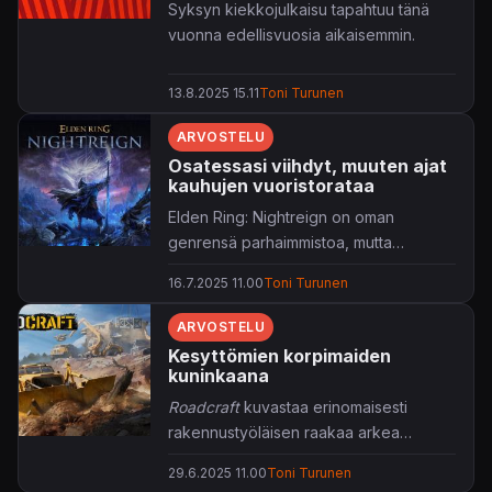
Syksyn kiekkojulkaisu tapahtuu tänä
vuonna edellisvuosia aikaisemmin.
13.8.2025 15.11
Toni Turunen
ARVOSTELU
Osatessasi viihdyt, muuten ajat
kauhujen vuoristorataa
Elden Ring: Nightreign on oman
genrensä parhaimmistoa, mutta
kauhistus maltillisempaa pelikokemusta
16.7.2025 11.00
Toni Turunen
hakeville.
ARVOSTELU
Kesyttömien korpimaiden
kuninkaana
Roadcraft
kuvastaa erinomaisesti
rakennustyöläisen raakaa arkea
raskaskulkuisissa korpimaisemissa.
29.6.2025 11.00
Toni Turunen