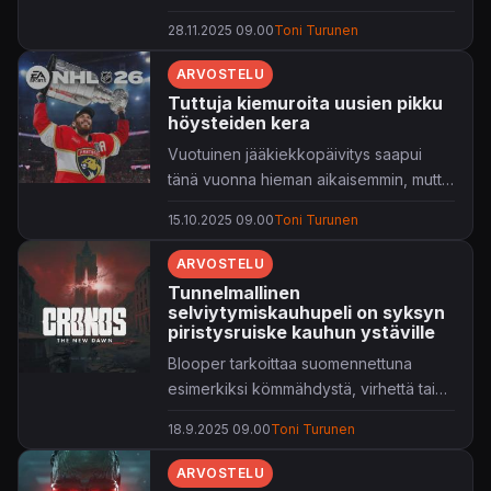
DEATHLOOP
-julkaisussa, mutta
P1:
28.11.2025 09.00
Toni Turunen
Anchor Light
alkaa kiristää hermoja jo
muutaman toiston jälkeen.
ARVOSTELU
Tuttuja kiemuroita uusien pikku
höysteiden kera
Vuotuinen jääkiekkopäivitys saapui
tänä vuonna hieman aikaisemmin, mutta
se tuntuu edelleen kovin samalta.
15.10.2025 09.00
Toni Turunen
ARVOSTELU
Tunnelmallinen
selviytymiskauhupeli on syksyn
piristysruiske kauhun ystäville
Blooper tarkoittaa suomennettuna
esimerkiksi kömmähdystä, virhettä tai
mokaa. Bloober Teamin uutukainen on
18.9.2025 09.00
Toni Turunen
kaikkea muuta kuin nämä maininnat, sillä
Cronos: The New Dawn
viihdyttää
ARVOSTELU
kelpo lailla kauhupelien ystäviä.