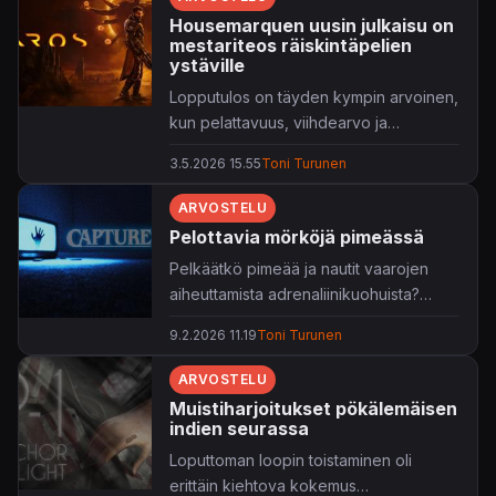
Housemarquen uusin julkaisu on
mestariteos räiskintäpelien
ystäville
Lopputulos on täyden kympin arvoinen,
kun pelattavuus, viihdearvo ja
vaikeustaso saadaan sointumaan
3.5.2026 15.55
Toni Turunen
täydellisesti samalla sävelkorkeudella.
ARVOSTELU
Pelottavia mörköjä pimeässä
Pelkäätkö pimeää ja nautit vaarojen
aiheuttamista adrenaliinikuohuista?
Captured vangitsee sinut sen pariin.
9.2.2026 11.19
Toni Turunen
ARVOSTELU
Muistiharjoitukset pökälemäisen
indien seurassa
Loputtoman loopin toistaminen oli
erittäin kiehtova kokemus