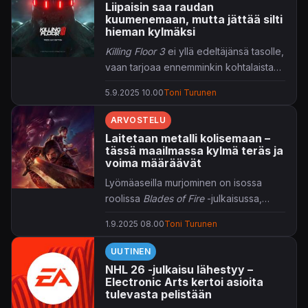
Liipaisin saa raudan
kuumenemaan, mutta jättää silti
hieman kylmäksi
Killing Floor 3
ei yllä edeltäjänsä tasolle,
vaan tarjoaa ennemminkin kohtalaista
perusräiskintää.
5.9.2025 10.00
Toni Turunen
ARVOSTELU
Laitetaan metalli kolisemaan –
tässä maailmassa kylmä teräs ja
voima määräävät
Lyömäaseilla murjominen on isossa
roolissa
Blades of Fire
-julkaisussa,
jossa taistelu on pelin vahvinta osaa.
1.9.2025 08.00
Toni Turunen
UUTINEN
NHL 26 -julkaisu lähestyy –
Electronic Arts kertoi asioita
tulevasta pelistään