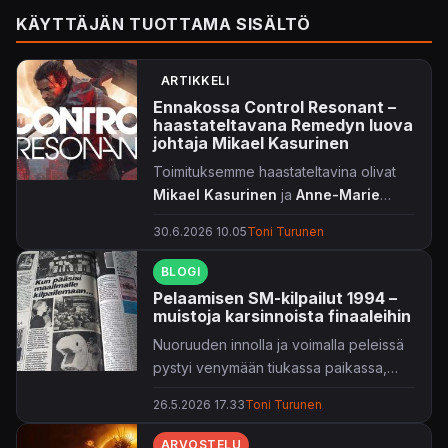
KÄYTTÄJÄN TUOTTAMA SISÄLTÖ
ARTIKKELI
Ennakossa Control Resonant –
haastateltavana Remedyn luova
johtaja Mikael Kasurinen
Toimituksemme haastateltavina olivat
Mikael Kasurinen
ja
Anne-Marie
Grönroos
.
30.6.2026 10.05
Toni Turunen
BLOGI
Pelaamisen SM-kilpailut 1994 –
muistoja karsinnoista finaaleihin
Nuoruuden innolla ja voimalla peleissä
pystyi venymään tiukassa paikassa,
kuten tälläkin kerralla.
26.5.2026 17.33
Toni Turunen
ARVOSTELU