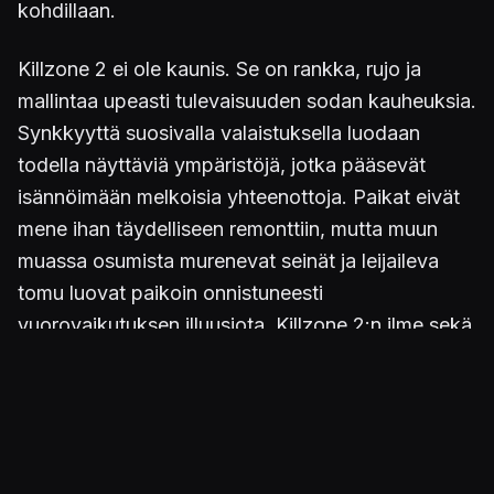
kohdillaan.
Killzone 2 ei ole kaunis. Se on rankka, rujo ja
mallintaa upeasti tulevaisuuden sodan kauheuksia.
Synkkyyttä suosivalla valaistuksella luodaan
todella näyttäviä ympäristöjä, jotka pääsevät
isännöimään melkoisia yhteenottoja. Paikat eivät
mene ihan täydelliseen remonttiin, mutta muun
muassa osumista murenevat seinät ja leijaileva
tomu luovat paikoin onnistuneesti
vuorovaikutuksen illuusiota. Killzone 2:n ilme sekä
taistelussa että niiden harvoilla tauoilla on silmää
miellyttävä ja katselua kestävä. Eivätkä
ruudunpäivityksen hidastelu aika ajoin tai suttuiset
tekstuurit siellä täällä muuta sitä seikkaa, että
tässä on PlayStation 3:n hienoin peli.