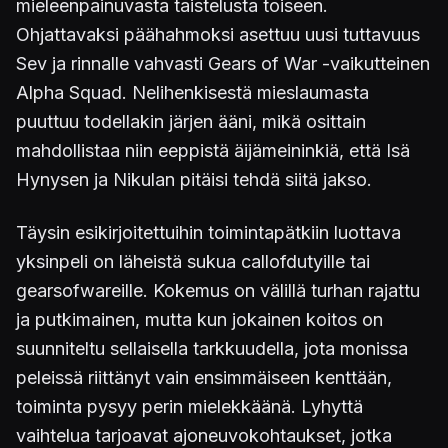
mieleenpainuvasta taistelusta toiseen.
Ohjattavaksi päähahmoksi asettuu uusi tuttavuus
Sev ja rinnalle vahvasti Gears of War -vaikutteinen
Alpha Squad. Nelihenkisestä mieslaumasta
puuttuu todellakin järjen ääni, mikä osittain
mahdollistaa niin eeppistä äijämeininkiä, että Isä
Hynysen ja Nikulan pitäisi tehdä siitä jakso.
Täysin esikirjoitettuihin toimintapätkiin luottava
yksinpeli on läheistä sukua callofdutyille tai
gearsofwareille. Kokemus on välillä turhan rajattu
ja putkimainen, mutta kun jokainen koitos on
suunniteltu sellaisella tarkkuudella, jota monissa
peleissä riittänyt vain ensimmäiseen kenttään,
toiminta pysyy perin mielekkäänä. Lyhyttä
vaihtelua tarjoavat ajoneuvokohtaukset, jotka