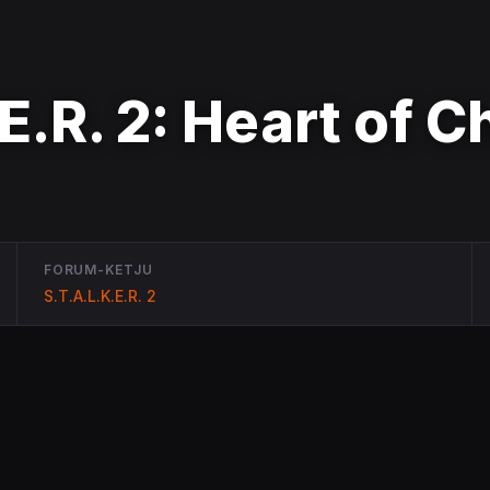
E.R. 2: Heart of 
FORUM-KETJU
S.T.A.L.K.E.R. 2