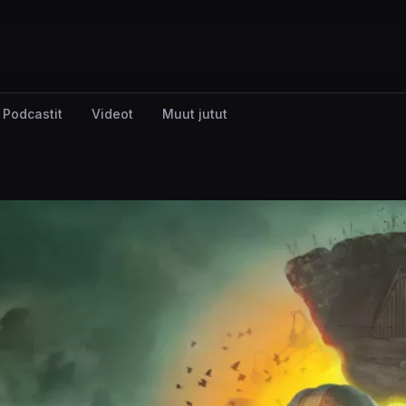
Podcastit
Videot
Muut jutut