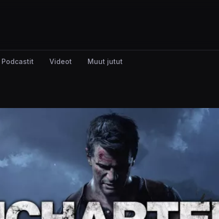
Podcastit
Videot
Muut jutut