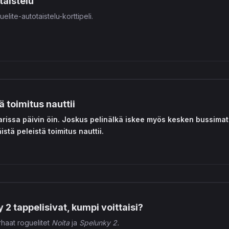
taistelu
elite-autotaistelu-korttipeli.
ä toimitus nauttii
arissa päivin öin. Joskus pelinälkä iskee myös kesken bussimatk
stä peleistä toimitus nauttii.
 2 tappelisivat, kumpi voittaisi?
haat roguelitet
Noita
ja
Spelunky 2.