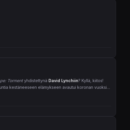
pe: Torment
yhdistettynä
David Lynchiin
? Kyllä, kiitos!
5 tuntia kestäneeseen elämykseen avautui koronan vuoksi