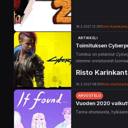
18.3.2021 12.30
Risto Karinkanta
ARTIKKELI
Toimituksen Cyber
Toimitus on pelannut
Cyber
olemme onnistuneet luoma
Risto Karinkant
16.3.2021 08.50
Risto Karinkant
ARVOSTELU
Vuoden 2020 vaikutt
Tarina etsimisestä, hylkääm