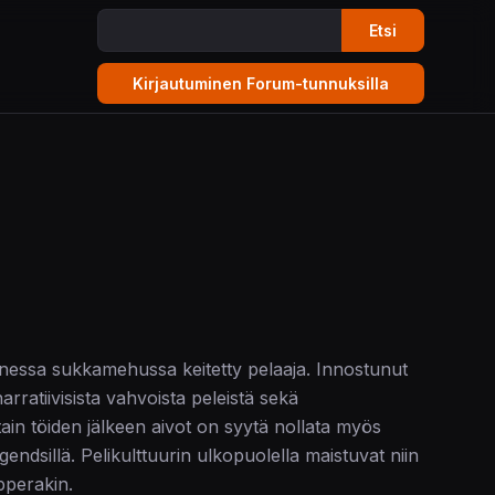
Etsi
onessa sukkamehussa keitetty pelaaja. Innostunut
narratiivisista vahvoista peleistä sekä
ttain töiden jälkeen aivot on syytä nollata myös
endsillä. Pelikulttuurin ulkopuolella maistuvat niin
pperakin.