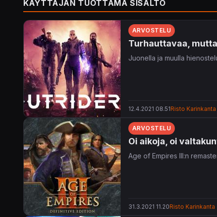
KÄYTTÄJÄN TUOTTAMA SISÄLTÖ
ARVOSTELU
Turhauttavaa, mutta
Juonella ja muulla hienostel
12.4.2021 08.51
Risto Karinkanta
ARVOSTELU
Oi aikoja, oi valtakun
Age of Empires III:n remaste
31.3.2021 11.20
Risto Karinkanta