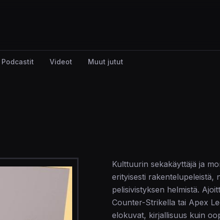
Podcastit
Videot
Muut jutut
Kulttuurin sekakäyttäjä ja m
erityisesti rakentelupeleistä, 
pelisivistyksen helmistä. Ajoi
Counter-Strikella tai Apex Leg
elokuvat, kirjallisuus kuin oo