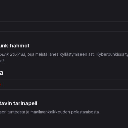
punk-hahmot
punk 2077:ää
, osa meistä lähes kyllästymiseen asti. Kyberpunkissa t
an?
a
a
avin tarinapeli
isen tunteesta ja maailmankaikkeuden pelastamisesta.