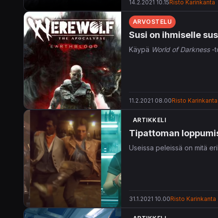
14.2.2021 10.15
Risto Karinkanta
ARVOSTELU
Susi on ihmiselle su
Käypä
World of Darkness
-t
11.2.2021 08.00
Risto Karinkanta
ARTIKKELI
Tipattoman loppumise
Useissa peleissä on mitä erik
31.1.2021 10.00
Risto Karinkanta