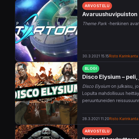
ARVOSTELU
Avaruushuvipuisto
Theme Park
-henkinen avaru
30.3.2021 15.15
Risto Karinkanta
BLOGI
Disco Elysium – peli, 
Disco Elysium
on julkaisu, j
Lopulta mahdollisuus heittä
peruuntuneiden reissusuunni
28.3.2021 11.20
Risto Karinkanta
ARVOSTELU