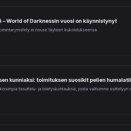
si – World of Darknessin vuosi on käynnistynyt
oimintarymistely ei nouse täyteen kukoistukseensa.
n kunniaksi: toimituksen suosikit pelien humalatil
oisimpia tissuttelu- ja biletyskohtauksia, joista valitsimme esittelyyn