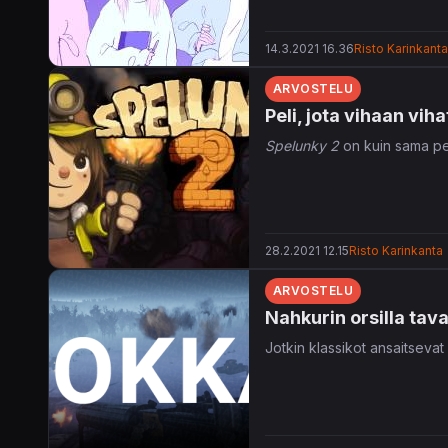
14.3.2021 16.36
Risto Karinkanta
ARVOSTELU
Peli, jota vihaan viha
Spelunky 2
on kuin sama pel
28.2.2021 12.15
Risto Karinkanta
ARVOSTELU
Nahkurin orsilla tav
Jotkin klassikot ansaitseva