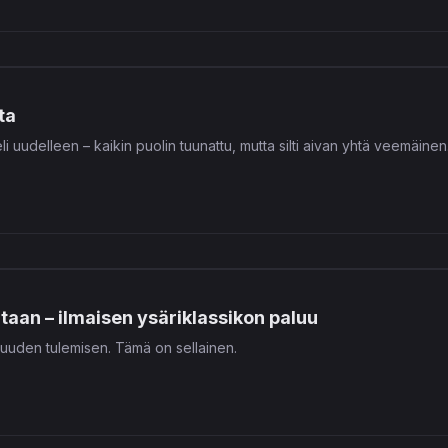
ta
i uudelleen – kaikin puolin tuunattu, mutta silti aivan yhtä veemäinen
ataan – ilmaisen ysäriklassikon paluu
t uuden tulemisen. Tämä on sellainen.