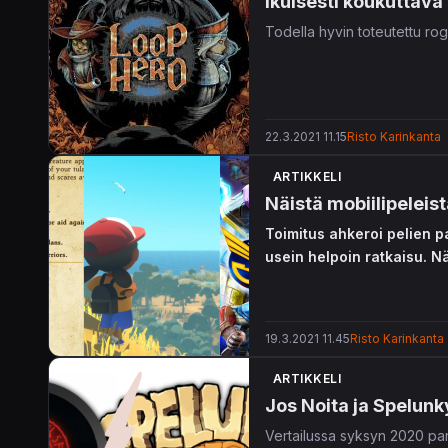
Ikuisesti koukuttava 
Todella hyvin toteutettu rogu
22.3.2021 11.15
Risto Karinkanta
ARTIKKELI
Näistä mobiilipeleist
Toimitus ahkeroi pelien p
usein helpoin ratkaisu. Näi
19.3.2021 11.45
Risto Karinkanta
ARTIKKELI
Jos Noita ja Spelunky
Vertailussa syksyn 2020 par