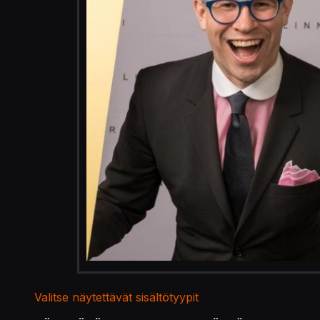
Valitse näytettävät sisältötyypit