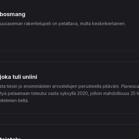
n bosmang
usaseman rakentelupeli on pelattava, mutta keskinkertainen.
joka tuli uniini
osta tiesin jo ensimmäisten arvostelujen perusteella pitäväni.
Planesca
ytyä pelaamaan toteutui vasta syksyllä 2020, jolloin mahdollisuus 2
telmien tieltä.