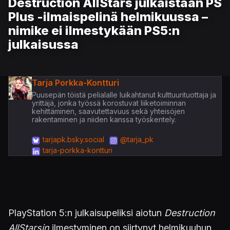
Destruction AllStars julkaistaan PS
Plus -ilmaispelinä helmikuussa –
nimike ei ilmestykään PS5:n
julkaisussa
Tarja Porkka-Kontturi
Puusepän töistä pelialalle luikahtanut kulttuurituottaja ja
yrittäjä, jonka työssä korostuvat liiketoiminnan
kehittäminen, saavutettavuus sekä yhteisöjen
rakentaminen ja niiden kanssa työskentely.
tarjapk.bsky.social
@tarja_pk
tarja-porkka-kontturi
PlayStation 5:n julkaisupeliksi aiotun
Destruction
AllStarsin
ilmestyminen on siirtynyt helmikuuhun