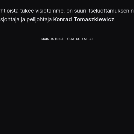
liyhtiöistä tukee visiotamme, on suuri itseluottamuksen
sjohtaja ja pelijohtaja
Konrad Tomaszkiewicz
.
antasiaroolipeliä, jossa keskitytään tarinankerrontaan
ehtäviin.
ntin ja Something Wickedin kaltaisiin studioihin. Jättil
c Dreamin oston.