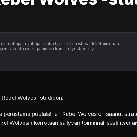
uurituottaja ja yrittäjä, jonka työssä korostuvat liiketoiminnan
öjen rakentaminen ja niiden kanssa työskentely.
ut Rebel Wolves -studioon.
a perustama puolalainen Rebel Wolves on saanut strat
 Wolvesin kerrotaan säilyvän toiminnallisesti itsenäi