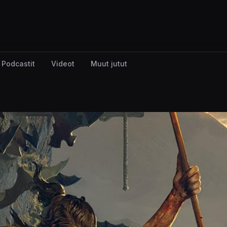
Podcastit
Videot
Muut jutut