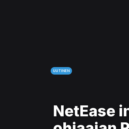
UUTINEN
NetEase i
ohjaajan 