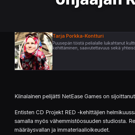
Tarja Porkka-Kontturi
Puusepän töistä pelialalle luikahtanut kultt
kehittäminen, saavutettavuus sekä yhteis
Kiinalainen pelijätti NetEase Games on sijoittan
Entisten CD Projekt RED -kehittäjien helmikuuss
samalla myös vähemmistöosuuden studiosta. Rebel
määräysvallan ja immateriaalioikeudet.