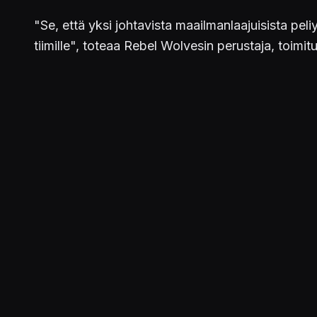
"Se, että yksi johtavista maailmanlaajuisista pe
tiimille", toteaa Rebel Wolvesin perustaja, toimitu
Rebel Wolves kehittää parhaillaan synkkää AAA-f
Studio myös rekrytoi aktiivisesti kaikkiin kehityst
NetEase on investoinut aiemmin Astrid Entertainme
kuten
Detroit: Become Human
-kehittäjä Quanti
Julkaistu 22.11.2022 19.33