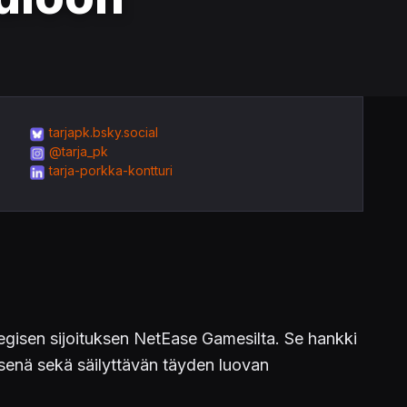
tarjapk.bsky.social
@tarja_pk
tarja-porkka-kontturi
egisen sijoituksen NetEase Gamesilta. Se hankki
senä sekä säilyttävän täyden luovan