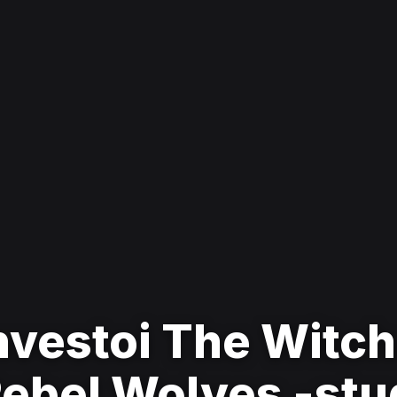
nvestoi The Witch
Rebel Wolves -st