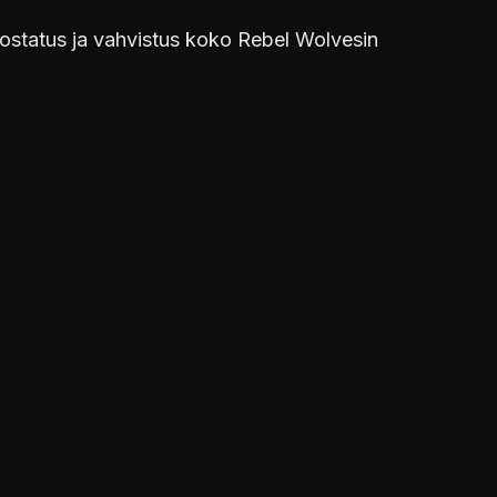
 nostatus ja vahvistus koko Rebel Wolvesin
 ja pelaajan valintojen huomioon ottamiseen.
äinen on lisäksi tehnyt merkittäviä yritysostoja,