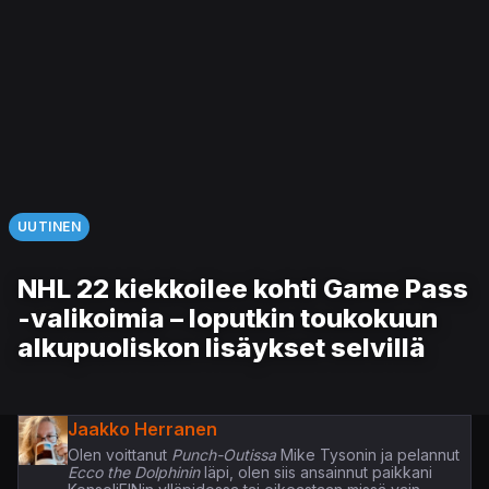
UUTINEN
NHL 22 kiekkoilee kohti Game Pass
-valikoimia – loputkin toukokuun
alkupuoliskon lisäykset selvillä
Jaakko Herranen
Olen voittanut
Punch-Outissa
Mike Tysonin ja pelannut
Ecco the Dolphinin
läpi, olen siis ansainnut paikkani