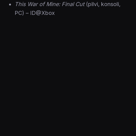
This War of Mine: Final Cut
(pilvi, konsoli,
PC) – ID@Xbox
NHL 22
(konsoli) – EA Play
Poistuvat 10.5.
Grand Theft Auto: San Andreas – The
Definitive Edition
(pilvi, konsoli)
Poistuvat 15.5.
Enter the Gungeon (pilvi, konsoli, PC)
Final Fantasy X/X-2 HD Remaster (konsoli,
PC)
Remnant: From the Ashes (pilvi, konsoli, PC)