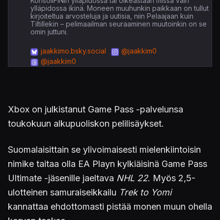
KonsoliFINin ylläpidossa tai oikeastaan missä vain
ylläpidossa ikinä. Moneen muuhunkin paikkaan on tullut
kirjoiteltua arvosteluja ja uutisia, niin Pelaajaan kuin
Tiltillekin – pelimaailman seuraaminen muutoinkin on se
omin juttuni.
jaakkimo.bsky.social
@jaakkim0
@jaakkim0
Xbox on julkistanut Game Pass -palvelunsa
toukokuun alkupuoliskon pelilisäykset.
Suomalaisittain se ylivoimaisesti mielenkiintoisin
nimike taitaa olla EA Playn kylkiäisinä Game Pass
Ultimate -jäsenille jaeltava
NHL 22
. Myös 2,5-
ulotteinen samuraiseikkailu
Trek to Yomi
kannattaa ehdottomasti pistää monen muun ohella