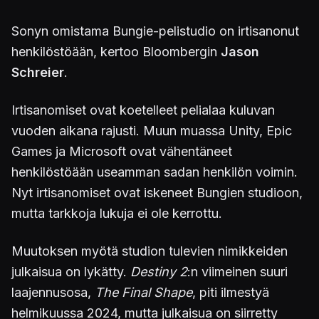
Sonyn omistama Bungie-pelistudio on irtisanonut
henkilöstöään, kertoo Bloombergin
Jason
Schreier
.
Irtisanomiset ovat koetelleet pelialaa kuluvan
vuoden aikana rajusti. Muun muassa Unity, Epic
Games ja Microsoft ovat vähentäneet
henkilöstöään useamman sadan henkilön voimin.
Nyt irtisanomiset ovat iskeneet Bungien studioon,
mutta tarkkoja lukuja ei ole kerrottu.
Muutoksen myötä studion tulevien nimikkeiden
julkaisua on lykätty.
Destiny 2
:n viimeinen suuri
laajennusosa,
The Final Shape
, piti ilmestyä
helmikuussa 2024, mutta julkaisua on siirretty