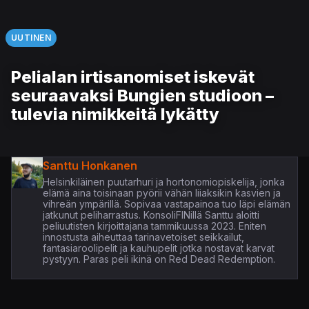
UUTINEN
Pelialan irtisanomiset iskevät
seuraavaksi Bungien studioon –
tulevia nimikkeitä lykätty
Santtu Honkanen
Helsinkiläinen puutarhuri ja hortonomiopiskelija, jonka
elämä aina toisinaan pyörii vähän liiaksikin kasvien ja
vihreän ympärillä. Sopivaa vastapainoa tuo läpi elämän
jatkunut peliharrastus. KonsoliFINillä Santtu aloitti
peliuutisten kirjoittajana tammikuussa 2023. Eniten
innostusta aiheuttaa tarinavetoiset seikkailut,
fantasiaroolipelit ja kauhupelit jotka nostavat karvat
pystyyn. Paras peli ikinä on Red Dead Redemption.