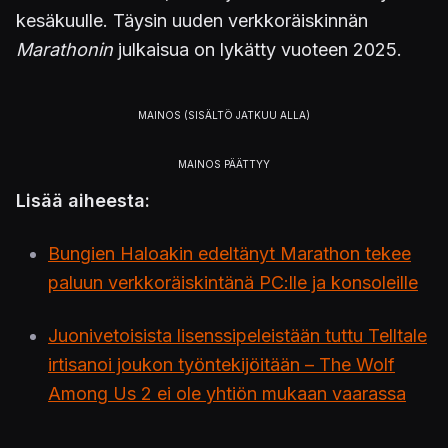
kesäkuulle. Täysin uuden verkkoräiskinnän
Marathonin
julkaisua on lykätty vuoteen 2025.
Lisää aiheesta:
Bungien Haloakin edeltänyt Marathon tekee
paluun verkkoräiskintänä PC:lle ja konsoleille
Juonivetoisista lisenssipeleistään tuttu Telltale
irtisanoi joukon työntekijöitään – The Wolf
Among Us 2 ei ole yhtiön mukaan vaarassa
The Callisto Protocol -kehittäjä irtisanoi