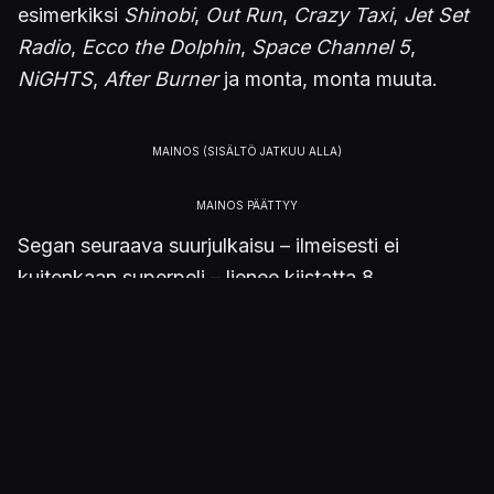
esimerkiksi
Shinobi
,
Out Run
,
Crazy Taxi
,
Jet Set
Radio
,
Ecco the Dolphin
,
Space Channel 5
,
NiGHTS
,
After Burner
ja monta, monta muuta.
Segan seuraava suurjulkaisu – ilmeisesti ei
kuitenkaan superpeli – lienee kiistatta 8.
marraskuuta ilmestyvä
Sonic Frontiers
, joka
herätteli Gamescom-demollaan
Niko
Lähteenmäessä
odottavia tuntemuksia
.
Lisää aiheesta:
SEGA suunnittelee mystisen "superpelin"