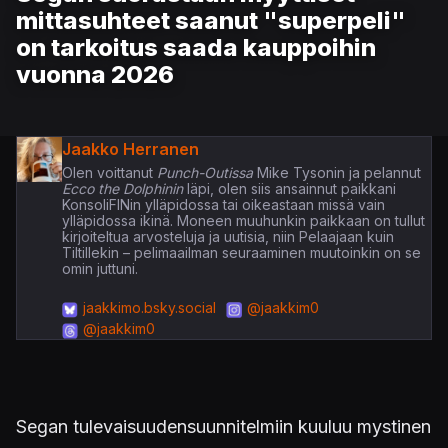
mittasuhteet saanut "superpeli"
on tarkoitus saada kauppoihin
vuonna 2026
Jaakko Herranen
Olen voittanut
Punch-Outissa
Mike Tysonin ja pelannut
Ecco the Dolphinin
läpi, olen siis ansainnut paikkani
KonsoliFINin ylläpidossa tai oikeastaan missä vain
ylläpidossa ikinä. Moneen muuhunkin paikkaan on tullut
kirjoiteltua arvosteluja ja uutisia, niin Pelaajaan kuin
Tiltillekin – pelimaailman seuraaminen muutoinkin on se
omin juttuni.
jaakkimo.bsky.social
@jaakkim0
@jaakkim0
Segan tulevaisuudensuunnitelmiin kuuluu mystinen