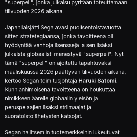
"superpeli", jonka julkaisu pyritään toteuttamaan
tilivuoden 2026 aikana.
Japanilaisjätti Sega avasi puolisentoistavuotta
sitten stratetegiaansa, jonka tavoitteena oli
hyödyntää vanhoja lisenssejä ja sen lisäksi
julkaista globaalisti menestyvä "superpeli". Nyt
tämä "superpeli" on ajoitettu tapahtuvaksi
maaliskuussa 2026 päättyvän tilivuoden aikana,
kertoo Segan toimitusjohtaja
Haruki Satomi
.
Kunnianhimoisena tavoitteena on houkuttaa
nimikkeen äärelle globaalin yleisön ja
peruspelaajien lisäksi striimaajat ja
suoratoistolähetysten katsojat.
Segan hallitsemiin tuotemerkkeihin lukeutuvat