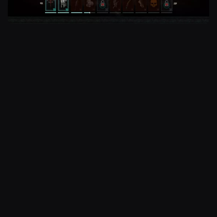
Jokaisella kaudella on kaksi omaa taistelupassia.
Ilmainen versio tarjoaa 27 tasoa avattavia
palkintoja, kun taas maksullinen versio sisältää 67.
Palkinnot sisältävät niin kosmeettisia lisiä kuin
hehkuvaa tuhkaa, mitä puolestaan voi käyttää
kauden sisäisiin siunauksiin. Siunaukset antavat
tilapäisiä parannuksia nopeuteen, millä pelaajat
keräävät kokemuspisteitä.
Mikäli pelaajat haluavat avata korkeamman tason
palkintoja, heidän pitää ostaa Premium
taistelupassi, jonka voi ostaa pelin sisäisellä
valuutalla, eli Platinalla, hintaan 1000