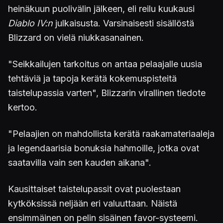
heinäkuun puolivälin jälkeen, eli reilu kuukausi
Diablo IV:n
julkaisusta. Varsinaisesti sisällöstä
Blizzard on vielä niukkasanainen.
"Seikkailujen tarkoitus on antaa pelaajalle uusia
tehtäviä ja tapoja kerätä kokemuspisteitä
taistelupassia varten", Blizzarin virallinen tiedote
kertoo.
"Pelaajien on mahdollista kerätä raakamateriaaleja
ja legendaarisia bonuksia hahmoille, jotka ovat
saatavilla vain sen kauden aikana".
Kausittaiset taistelupassit ovat puolestaan
kytköksissä neljään eri valuuttaan. Näistä
ensimmäinen on pelin sisäinen favor-systeemi.