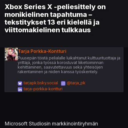
Xbox Series X -peliesittely on
monikielinen tapahtuma –
tekstitykset 13 eri kielellä ja
viittomakielinen tulkkaus
Tarja Porkka-Kontturi
Puusepän töistä pelialalle luikahtanut kulttuurituottaja ja
yrittäjä, jonka työssä korostuvat liiketoiminnan
kehittäminen, saavutettavuus sekä yhteisöjen
rakentaminen ja niiden kanssa työskentely.
tarjapk.bsky.social
@tarja_pk
tarja-porkka-kontturi
Microsoft Studiosin markkinointiryhmän