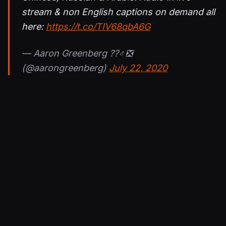
stream & non English captions on demand all
here:
https://t.co/TIV68qbA6G
— Aaron Greenberg ??‍♂️❎
(@aarongreenberg)
July 22, 2020
#XboxGamesShowcase
Thursday, July 23
?? 9 AM PT
?? 11 AM Mexico City
?? 12 PM ET
?? 1 PM São Paulo
?? 5 PM UK