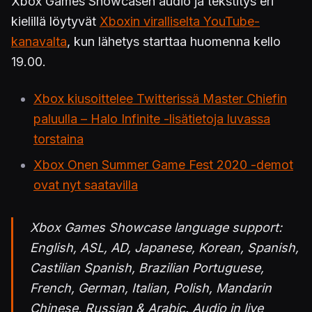
Xbox Games Showcasen audio ja tekstitys eri
kielillä löytyvät
Xboxin viralliselta YouTube-
kanavalta
, kun lähetys starttaa huomenna kello
19.00.
Xbox kiusoittelee Twitterissä Master Chiefin
paluulla – Halo Infinite -lisätietoja luvassa
torstaina
Xbox Onen Summer Game Fest 2020 -demot
ovat nyt saatavilla
Xbox Games Showcase language support:
English, ASL, AD, Japanese, Korean, Spanish,
Castilian Spanish, Brazilian Portuguese,
French, German, Italian, Polish, Mandarin
Chinese, Russian & Arabic. Audio in live