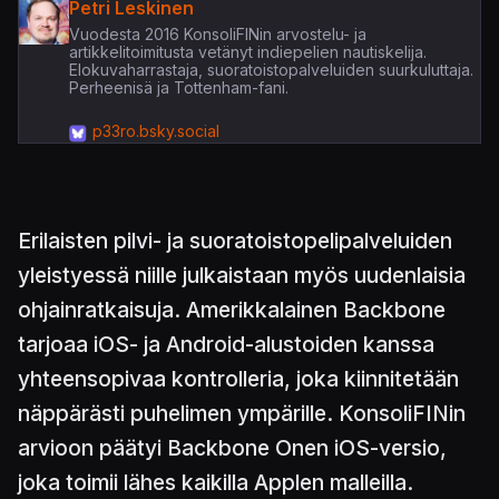
Petri Leskinen
Vuodesta 2016 KonsoliFINin arvostelu- ja
artikkelitoimitusta vetänyt indiepelien nautiskelija.
Elokuvaharrastaja, suoratoistopalveluiden suurkuluttaja.
Perheenisä ja Tottenham-fani.
p33ro.bsky.social
Erilaisten pilvi- ja suoratoistopelipalveluiden
yleistyessä niille julkaistaan myös uudenlaisia
ohjainratkaisuja. Amerikkalainen Backbone
tarjoaa iOS- ja Android-alustoiden kanssa
yhteensopivaa kontrolleria, joka kiinnitetään
näppärästi puhelimen ympärille. KonsoliFINin
arvioon päätyi Backbone Onen iOS-versio,
joka toimii lähes kaikilla Applen malleilla.