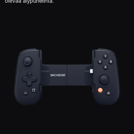
olevaa älypuhelinta.
Kuva