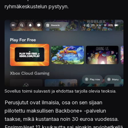
ryhmäkeskustelun pystyyn.
Kuva
Sovellus toimii sulavasti ja ehdottaa tarjolla olevia teoksia.
Perusjutut ovat ilmaisia, osa on sen sijaan
piilotettu maksullisen Backbone+ -palvelun
taakse, mikä kustantaa noin 30 euroa vuodessa.
Ensimmäiset 12 kuukautta sai ainakin arviohetkellä