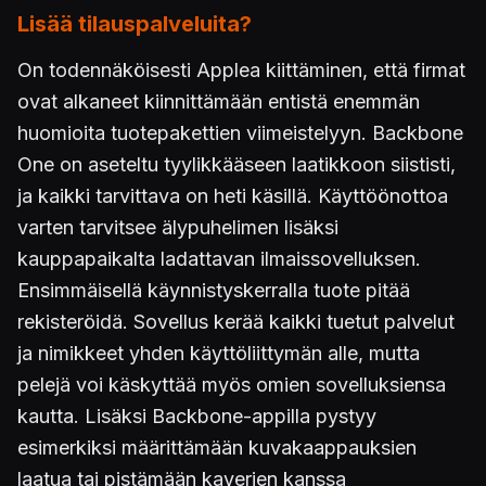
Lisää tilauspalveluita?
On todennäköisesti Applea kiittäminen, että firmat
ovat alkaneet kiinnittämään entistä enemmän
huomioita tuotepakettien viimeistelyyn. Backbone
One on aseteltu tyylikkääseen laatikkoon siististi,
ja kaikki tarvittava on heti käsillä. Käyttöönottoa
varten tarvitsee älypuhelimen lisäksi
kauppapaikalta ladattavan ilmaissovelluksen.
Ensimmäisellä käynnistyskerralla tuote pitää
rekisteröidä. Sovellus kerää kaikki tuetut palvelut
ja nimikkeet yhden käyttöliittymän alle, mutta
pelejä voi käskyttää myös omien sovelluksiensa
kautta. Lisäksi Backbone-appilla pystyy
esimerkiksi määrittämään kuvakaappauksien
laatua tai pistämään kaverien kanssa