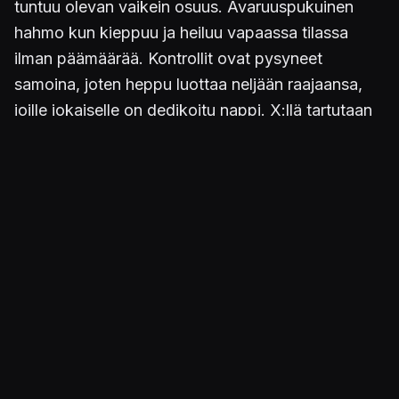
tuntuu olevan vaikein osuus. Avaruuspukuinen
hahmo kun kieppuu ja heiluu vapaassa tilassa
ilman päämäärää. Kontrollit ovat pysyneet
samoina, joten heppu luottaa neljään raajaansa,
joille jokaiselle on dedikoitu nappi. X:llä tartutaan
työkaluihin. Eli käytännössä yhdellä kädellä
napataan seinästä kiinni, toisella hamuillaan jo
seuraavaa tarttumapintaa jalkojen sätkiessä
epämääräisesti perässä. Kamerakulmaa saa
onneksi resetoitua vapaasti, ettei suuntavaisto
katoa lopullisesti.
Kuva