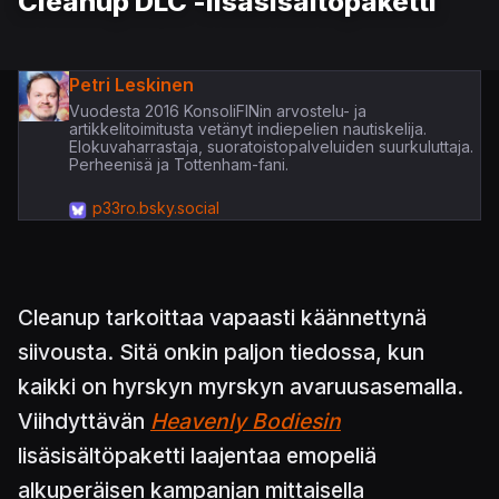
Cleanup DLC -lisäsisältöpaketti
Petri Leskinen
Vuodesta 2016 KonsoliFINin arvostelu- ja
artikkelitoimitusta vetänyt indiepelien nautiskelija.
Elokuvaharrastaja, suoratoistopalveluiden suurkuluttaja.
Perheenisä ja Tottenham-fani.
p33ro.bsky.social
Cleanup tarkoittaa vapaasti käännettynä
siivousta. Sitä onkin paljon tiedossa, kun
kaikki on hyrskyn myrskyn avaruusasemalla.
Viihdyttävän
Heavenly Bodiesin
lisäsisältöpaketti laajentaa emopeliä
alkuperäisen kampanjan mittaisella