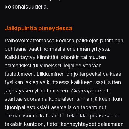
kokonaisuudella.
Jälkipuintia pimeydessä
Painovoimattomassa kodissa paikkojen pitäminen
puhtaana vaatii normaalia enemmän yritystä.
Kaikki täytyy kiinnittää johonkin tai muuten
esimerkiksi ruuvimeisseli leijailee väärään
tuulettimeen. Liikkuminen on jo tarpeeksi vaikeaa
fysiikan lakien vaikuttaessa kaikkeen, saati sitten
järjestyksen ylläpitämiseen.
Cleanup
-paketti
starttaa suoraan alkuperäisen tarinan jälkeen, kun
(juonipaljastuksia!) asemalla on tapahtunut
hieman isompi katastrofi. Tekniikka pitäisi saada
takaisin kuntoon, tietoliikenneyhteydet pelaamaan