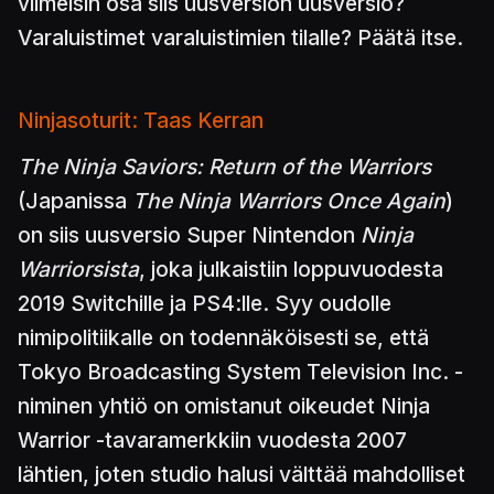
viimeisin osa siis uusversion uusversio?
Varaluistimet varaluistimien tilalle? Päätä itse.
Ninjasoturit: Taas Kerran
The Ninja Saviors: Return of the Warriors
(Japanissa
The Ninja Warriors Once Again
)
on siis uusversio Super Nintendon
Ninja
Warriorsista
, joka julkaistiin loppuvuodesta
2019 Switchille ja PS4:lle. Syy oudolle
nimipolitiikalle on todennäköisesti se, että
Tokyo Broadcasting System Television Inc. -
niminen yhtiö on omistanut oikeudet Ninja
Warrior -tavaramerkkiin vuodesta 2007
lähtien, joten studio halusi välttää mahdolliset