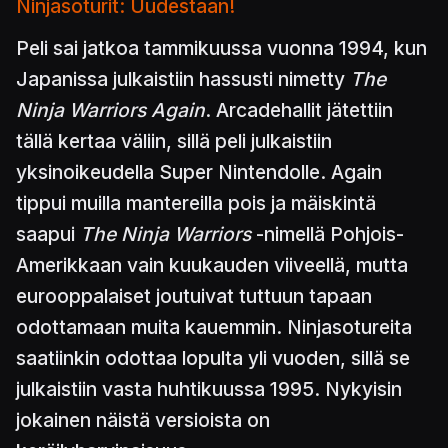
Ninjasoturit: Uudestaan!
Peli sai jatkoa tammikuussa vuonna 1994, kun
Japanissa julkaistiin hassusti nimetty
The
Ninja Warriors Again
. Arcadehallit jätettiin
tällä kertaa väliin, sillä peli julkaistiin
yksinoikeudella Super Nintendolle. Again
tippui muilla mantereilla pois ja mäiskintä
saapui
The Ninja Warriors
-nimellä Pohjois-
Amerikkaan vain kuukauden viiveellä, mutta
eurooppalaiset joutuivat tuttuun tapaan
odottamaan muita kauemmin. Ninjasotureita
saatiinkin odottaa lopulta yli vuoden, sillä se
julkaistiin vasta huhtikuussa 1995. Nykyisin
jokainen näistä versioista on