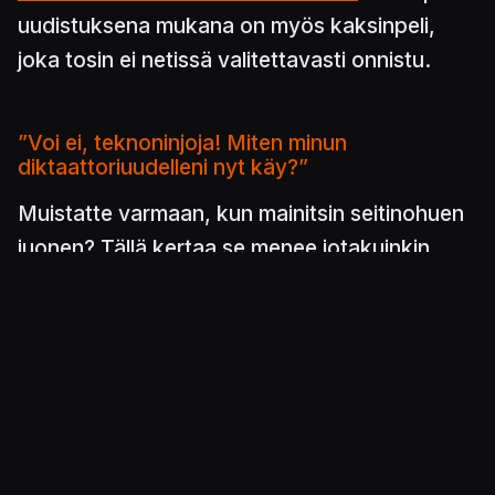
uudistuksena mukana on myös kaksinpeli,
joka tosin ei netissä valitettavasti onnistu.
”Voi ei, teknoninjoja! Miten minun
diktaattoriuudelleni nyt käy?”
Muistatte varmaan, kun mainitsin seitinohuen
juonen? Tällä kertaa se menee jotakuinkin
näin: Peli sijoittuu dystooppiseen
tulevaisuuteen, jossa nimeltä
mainitsemattoman valtion kansaa sortaa
armeija sekä Brainwashed-niminen järjestö,
johtajanaan harvinaisen v****mainen mies
nimeltään Banglar Tyranni. Valtion ainoa toivo
on pieni maanalainen vastarintaliike, joka on