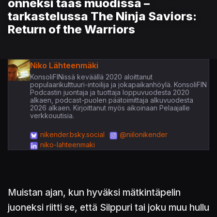
onneksi taas muodissa –
tarkastelussa The Ninja Saviors:
Return of the Warriors
Niko Lähteenmäki
KonsoliFINissä keväällä 2020 aloittanut
populaarikulttuuri-intoilija ja jokapaikanhöylä. KonsoliFIN
Podcastin juontaja ja tuottaja loppuvuodesta 2020
alkaen, podcast-puolen päätoimittaja alkuvuodesta
2026 alkaen. Kirjoittanut myös aikoinaan Pelaajalle
verkkouutisia.
nikender.bsky.social
@niilonikender
niko-lahteenmaki
Muistan ajan, kun hyväksi mätkintäpelin
juoneksi riitti se, että Silppuri tai joku muu hullu