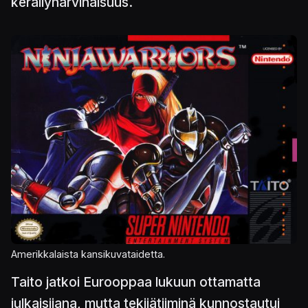
keräilyharvinaisuus.
Amerikkalaista kansikuvataidetta.
Taito jatkoi Eurooppaa lukuun ottamatta
julkaisijana, mutta tekijätiiminä kunnostautui