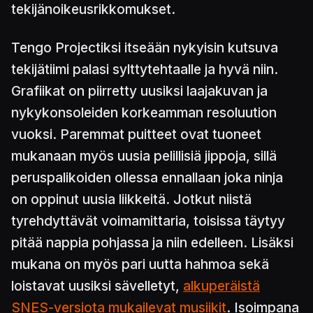
tekijänoikeusrikkomukset.
Tengo Projectiksi itseään nykyisin kutsuva
tekijätiimi palasi sylttytehtaalle ja hyvä niin.
Grafiikat on piirretty uusiksi laajakuvan ja
nykykonsoleiden korkeamman resoluution
vuoksi. Paremmat puitteet ovat tuoneet
mukanaan myös uusia pelillisiä jippoja, sillä
peruspalikoiden ollessa ennallaan joka ninja
on oppinut uusia liikkeitä. Jotkut niistä
tyrehdyttävät voimamittaria, toisissa täytyy
pitää nappia pohjassa ja niin edelleen. Lisäksi
mukana on myös pari uutta hahmoa sekä
loistavat uusiksi sävelletyt,
alkuperäistä
SNES-versiota mukailevat musiikit
. Isoimpana