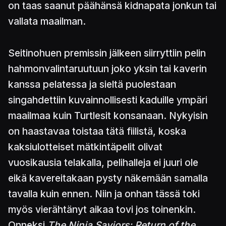
on taas saanut päähänsä kidnapata jonkun tai
vallata maailman.
Seitinohuen premissin jälkeen siirryttiin pelin
hahmonvalintaruutuun joko yksin tai kaverin
kanssa pelatessa ja sieltä puolestaan
singahdettiin kuvainnollisesti kaduille ympäri
maailmaa kuin Turtlesit konsanaan. Nykyisin
on haastavaa toistaa tätä fiilistä, koska
kaksiulotteiset mätkintäpelit olivat
vuosikausia telakalla, pelihalleja ei juuri ole
eikä kavereitakaan pysty näkemään samalla
tavalla kuin ennen. Niin ja onhan tässä toki
myös vierähtänyt aikaa tovi jos toinenkin.
Onneksi
The Ninja Saviors: Return of the