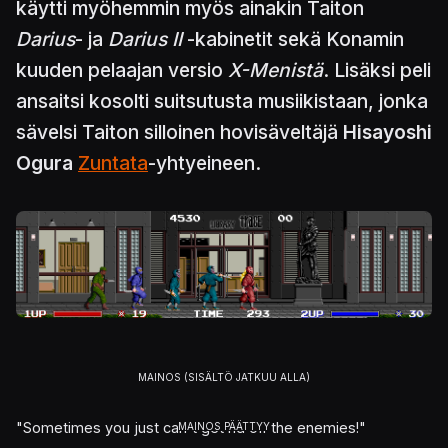
käytti myöhemmin myös ainakin Taiton
Darius
- ja
Darius II
-kabinetit sekä Konamin
kuuden pelaajan versio
X-Menistä
. Lisäksi peli
ansaitsi kosolti suitsutusta musiikistaan, jonka
sävelsi Taiton silloinen hovisäveltäjä
Hisayoshi
Ogura
Zuntata
-yhtyeineen.
"Sometimes you just can't get rid off the enemies!"