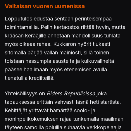
Valtaisan vuoren uumenissa
Lopputulos edustaa sentään perinteisempää
toimintamallia. Pelin kertaostos riittää hyvin, mutta
krääsän kerääjille annetaan mahdollisuus tuhlata
myös oikeaa rahaa. Kukkaron nyörit tiukasti
sitomalla pärjää vallan mainiosti, sillä toinen
toistaan hassumpia asusteita ja kulkuvälineitä
pääsee haalimaan myös etenemisen avulla
tienatuilla krediiteillä.
Yhteisöllisyys on
Riders Republicissa
joka
tapauksessa erittäin vahvasti läsnä heti startista.
Kehittäjät yrittävät hämärtää soolo- ja
moninpelikokemuksen rajaa tunkemalla maailman
täyteen samoilla poluilla suhaavia verkkopelaajia