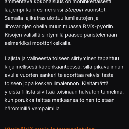
ammentava kokonaisuus on moninkertaisesti
laajempi kuin esimerkiksi
Steepin
vuoristot.
Samalla lajikatras ulottuu lumilautojen ja
liitovarjojen ohella muun muassa BMX-pyöriin.
Kisojen välisillä siirtymillä pääsee päristelemään
esimerkiksi moottorikelkalla.
Lajista ja välineestä toiseen siirtyminen tapahtuu
kirjaimellisesti kädenkäänteessä, sillä pikavalinnan
avulla vuorten sankari teleporttaa rekvisiitasta
toiseen jopa kesken ilmalennon. Kieltämättä
yleistä fiilistä siivittää toisinaan hulvaton tunnelma,
kun porukka taittaa matkaansa toinen toistaan
härömmillä vempaimilla.