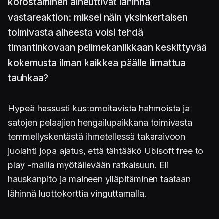
korostaminen aiheuttivat lähinnä
vastareaktion: miksei näin yksinkertaisen
toimivasta aiheesta voisi tehdä
timantinkovaan pelimekaniikkaan keskittyvää
kokemusta ilman kaikkea päälle liimattua
tauhkaa?
Hypeä hassusti kustomoitavista hahmoista ja
satojen pelaajien hengailupaikkana toimivasta
temmellyskentästä ihmetellessä takaraivoon
juolahti jopa ajatus, että tähtääkö Ubisoft free to
play -mallia myötäilevään ratkaisuun. Eli
hauskanpito ja maineen ylläpitäminen taataan
lähinnä luottokorttia vinguttamalla.