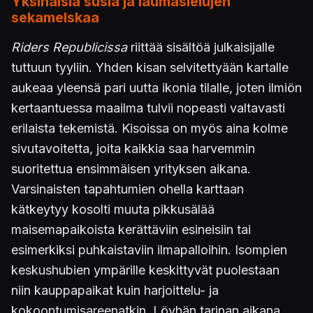
Yksinäisiä susia ja laumasielujen
sekamelskaa
Riders Republicissa
riittää sisältöä julkaisijalle
tuttuun tyyliin. Yhden kisan selvitettyään kartalle
aukeaa yleensä pari uutta ikonia tilalle, joten ilmiön
kertaantuessa maailma tulvii nopeasti valtavasti
erilaista tekemistä. Kisoissa on myös aina kolme
sivutavoitetta, joita kaikkia saa harvemmin
suoritettua ensimmäisen yrityksen aikana.
Varsinaisten tapahtumien ohella karttaan
kätkeytyy kosolti muuta pikkusälää
maisemapaikoista kerättäviin esineisiin tai
esimerkiksi puhkaistaviin ilmapalloihin. Isompien
keskushubien ympärille keskittyvät puolestaan
niin kauppapaikat kuin harjoittelu- ja
kokoontumisareenatkin. Löyhän tarinan aikana