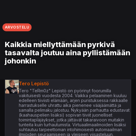
ARVOSTELU
Kaikkia miellyttämään pyrkivä
tasavalta joutuu aina pyllistämään
johonkin
Tero Lepistö
Tero "TeRm0z" Lepistö on pyörinyt foorumilla
vakituisesti vuodesta 2004. Vaikka pelaaminen kuuluu
edelleen tiiviisti elämään, arjen puristuksessa rakkaalle
harrastukselle uhrattu aika pienenee vääjäämättä ja
samalla pelimaku jalostuu. Nykyään parhautta edustavat
(kaahauspelien lisäksi) sopivan tiiviit juonelliset
toimintapläjäykset, jotka jättävät takaraivoon muitakin
tunteita kuin turhautumista. Virtuaalimaailmoiden lisäksi
suhtautuu tarpeettoman intohimoisesti automaailman
ilmiöiden seuraamiseen ja yleiseen viisasteluun.