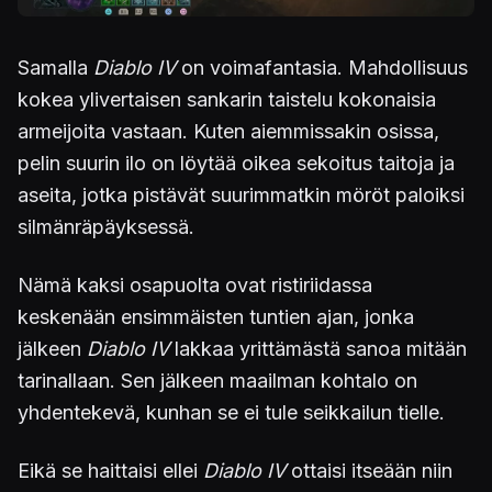
Samalla
Diablo IV
on voimafantasia. Mahdollisuus
kokea ylivertaisen sankarin taistelu kokonaisia
armeijoita vastaan. Kuten aiemmissakin osissa,
pelin suurin ilo on löytää oikea sekoitus taitoja ja
aseita, jotka pistävät suurimmatkin möröt paloiksi
silmänräpäyksessä.
Nämä kaksi osapuolta ovat ristiriidassa
keskenään ensimmäisten tuntien ajan, jonka
jälkeen
Diablo IV
lakkaa yrittämästä sanoa mitään
tarinallaan. Sen jälkeen maailman kohtalo on
yhdentekevä, kunhan se ei tule seikkailun tielle.
Eikä se haittaisi ellei
Diablo IV
ottaisi itseään niin