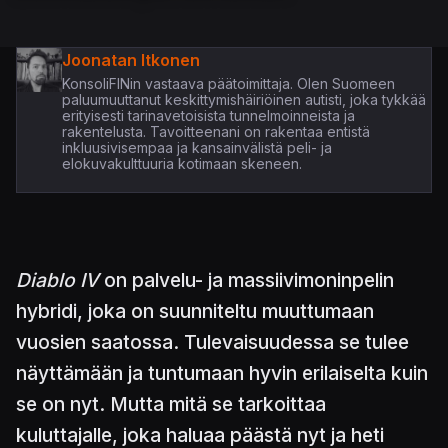
Joonatan Itkonen
KonsoliFINin vastaava päätoimittaja. Olen Suomeen
paluumuuttanut keskittymishäiriöinen autisti, joka tykkää
erityisesti tarinavetoisista tunnelmoinneista ja
rakentelusta. Tavoitteenani on rakentaa entistä
inkluusivisempaa ja kansainvälistä peli- ja
elokuvakulttuuria kotimaan skeneen.
Diablo IV
on palvelu- ja massiivimoninpelin
hybridi, joka on suunniteltu muuttumaan
vuosien saatossa. Tulevaisuudessa se tulee
näyttämään ja tuntumaan hyvin erilaiselta kuin
se on nyt. Mutta mitä se tarkoittaa
kuluttajalle, joka haluaa päästä nyt ja heti