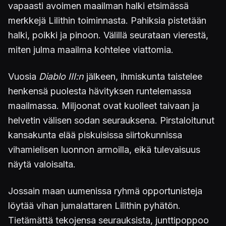
vapaasti avoimen maailman halki etsimässä
merkkejä Lilithin toiminnasta. Pahiksia pistetään
halki, poikki ja pinoon. Välillä seurataan vierestä,
miten julma maailma kohtelee viattomia.
Vuosia
Diablo III:n
jälkeen, ihmiskunta taistelee
henkensä puolesta hävityksen runtelemassa
maailmassa. Miljoonat ovat kuolleet taivaan ja
helvetin välisen sodan seurauksena. Pirstaloitunut
kansakunta elää piskuisissa siirtokunnissa
vihamielisen luonnon armoilla, eikä tulevaisuus
näytä valoisalta.
Jossain maan uumenissa ryhmä opportunisteja
löytää vihan jumalattaren Lilithin pyhätön.
Tietämättä tekojensa seurauksista, junttipoppoo