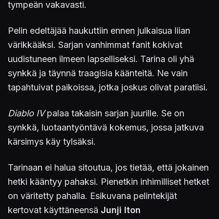
tympeän vakavasti.
Pelin edeltäjää haukuttiin ennen julkaisua liian
värikkääksi. Sarjan vanhimmat fanit kokivat
uudistuneen ilmeen lapselliseksi. Tarina oli yhä
synkkä ja täynnä traagisia käänteitä. Ne vain
tapahtuivat paikoissa, jotka joskus olivat paratiisi.
Diablo IV
palaa takaisin sarjan juurille. Se on
synkkä, luotaantyöntävä kokemus, jossa jatkuva
kärsimys käy tylsäksi.
Tarinaan ei halua sitoutua, jos tietää, että jokainen
hetki kääntyy pahaksi. Pienetkin inhimilliset hetket
on väritetty pahalla. Esikuvana pelintekijät
kertovat käyttäneensä
Junji Iton