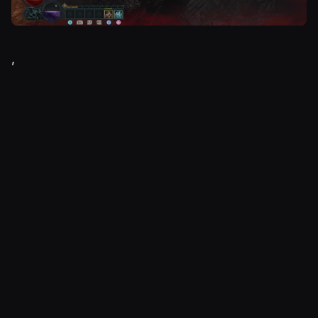
,
Diablo IV:n tarinan masentavassa
suossa kahlaaminen vie voimia.
Yhteyttä etsimässä
Ristiriidat ulottuvat pelin jokaiseen kolkkaan.
Melkein vuosikymmenen kehityksessä ollut tuote
kompuroi omiin jalkoihinsa enemmän kuin kerran.
Näin kävi myös
Diablo III
:n kanssa.