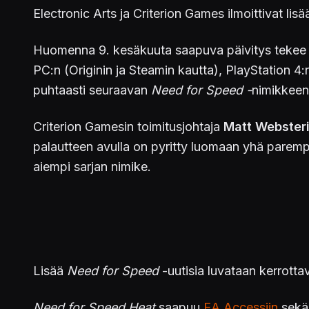
Electronic Arts ja Criterion Games ilmoittivat lis
Huomenna 9. kesäkuuta saapuva päivitys teke
PC:n (Originin ja Steamin kautta), PlayStation 4:n
puhtaasti seuraavan
Need for Speed -
nimikkeen
Criterion Gamesin toimitusjohtaja
Matt Webster
palautteen avulla on pyritty luomaan yhä parem
aiempi sarjan nimike.
Lisää
Need for Speed
-uutisia luvataan kerrott
Need for Speed ​​Heat
saapuu
EA Accessiin
sekä 