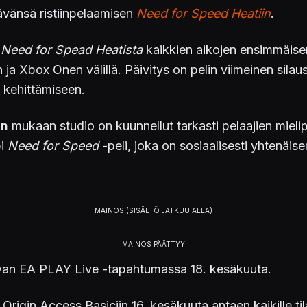
äävänsä ristiinpelaamisen
Need for Speed ​​Heatiin
.
e
Need for Spead Heatista
kaikkien aikojen ensimmäise
 ja Xbox Onen välillä. Päivitys on pelin viimeinen silaus
 kehittämiseen.
in
mukaan studio on kuunnellut tarkasti pelaajien miel
pi
Need for Speed
-peli, joka on sosiaalisesti yhtenäis
avan EA PLAY Live -tapahtumassa 18. kesäkuuta.
Origin Access Basiciin 16. kesäkuuta antaen kaikille ti