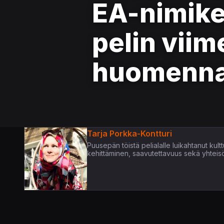
EA-nimike,
pelin viim
huomenn
Tarja Porkka-Kontturi
Puusepän töistä pelialalle luikahtanut kultt
kehittäminen, saavutettavuus sekä yhteis