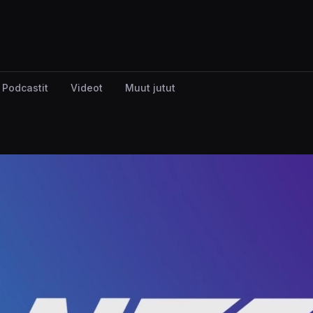
Podcastit
Videot
Muut jutut