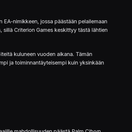
n EA-nimikkeen, jossa päästään pelailemaan
, sillä Criterion Games keskittyy tästä lähtien
ipiteitä kuluneen vuoden aikana. Tämän
empi ja toiminnantäyteisempi kuin yksinkään
laajille mahdollisuuden päästä Palm Cityyn.