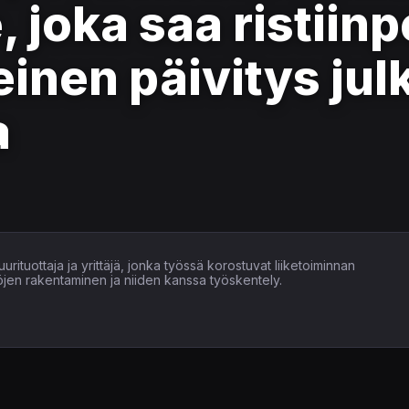
 joka saa ristiinp
einen päivitys jul
a
uurituottaja ja yrittäjä, jonka työssä korostuvat liiketoiminnan
öjen rakentaminen ja niiden kanssa työskentely.