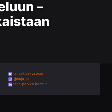
eluun –
kaistaan
tarjapk.bsky.social
@tarja_pk
tarja-porkka-kontturi