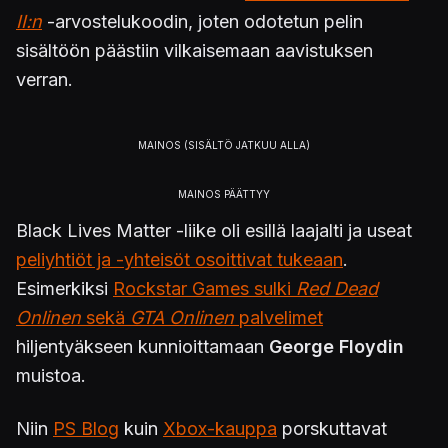
II:n
-arvostelukoodin, joten odotetun pelin
sisältöön päästiin vilkaisemaan aavistuksen
verran.
Black Lives Matter -liike oli esillä laajalti ja useat
peliyhtiöt ja -yhteisöt osoittivat tukeaan
.
Esimerkiksi
Rockstar Games sulki
Red Dead
Onlinen
sekä
GTA Onlinen
palvelimet
hiljentyäkseen kunnioittamaan
George Floydin
muistoa.
Niin
PS Blog
kuin
Xbox-kauppa
porskuttavat