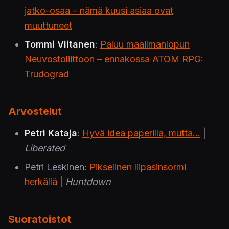
jatko-osaa – nämä kuusi asiaa ovat
muuttuneet
Tommi Viitanen
:
Paluu maailmanlopun
Neuvostoliittoon – ennakossa ATOM RPG:
Trudograd
Arvostelut
Petri Kataja
:
Hyvä idea paperilla, mutta...
|
Liberated
Petri Leskinen:
Pikselinen liipasinsormi
herkällä
|
Huntdown
Suoratoistot