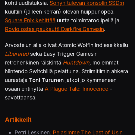
kohti uudistuksia.
Sonyn tulevan konsolin SSD:n
kuultiin (jälleen kerran) olevan huippunopea.
Square Enix kehittää
uutta toimintaroolipeliä ja
Rovio ostaa paukautti Darkfire Gamesin
.
Arvostelun alla olivat Atomic Wolfin indieseikkailu
Liberated
sekä Easy Trigger Gamesin
retrohenkinen räiskintä
Huntdown
,
molemmat
Nintendo Switchillä pelattuina. Striimitiimin ahkera
uurastaja
Toni Turunen
jatkoi jo kymmeneen
osaan ehtinyttä
A Plague Tale: Innocence
-
savottaansa.
Artikkelit
Petri Leskinen:
Pelasimme The Last of Usin