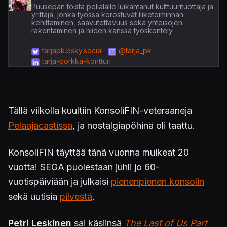
Puusepän töistä pelialalle luikahtanut kulttuurituottaja ja
yrittäjä, jonka työssä korostuvat liiketoiminnan
kehittäminen, saavutettavuus sekä yhteisöjen
rakentaminen ja niiden kanssa työskentely.
tarjapk.bsky.social
@tarja_pk
tarja-porkka-kontturi
Tällä viikolla kuultiin KonsoliFIN-veteraaneja
Pelaajacastissa
, ja nostalgiapöhinä oli taattu.
KonsoliFIN täyttää tänä vuonna muikeat 20
vuotta! SEGA puolestaan juhli jo 60-
vuotispäiviään ja julkaisi
pienenpienen konsolin
sekä uutisia
pilvestä
.
Petri Leskinen
sai käsiinsä
The Last of Us Part