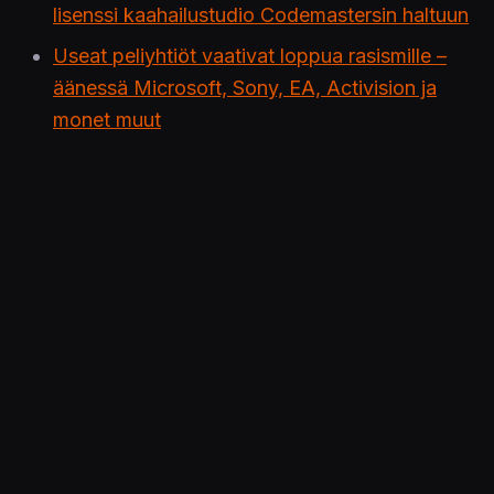
lisenssi kaahailustudio Codemastersin haltuun
Useat peliyhtiöt vaativat loppua rasismille –
äänessä Microsoft, Sony, EA, Activision ja
monet muut
PS Blog uudistuu – PlayStation-ilmoitukset ja
uutiset esillä entistä selkeämmin
Sony lykkää torstaille suunniteltua PlayStation
5 -tapahtumaa
Tuli kesä, tuli uudet kalat ja hyönteiset – nämä
otukset saapuivat Animal Crossing: New
Horizonsin maailmaan
Kauhuräiskintä Quantum Error säikyttelee niin
uudella kuin vanhallakin PlayStationilla –
videomateriaalia luvassa tulevana