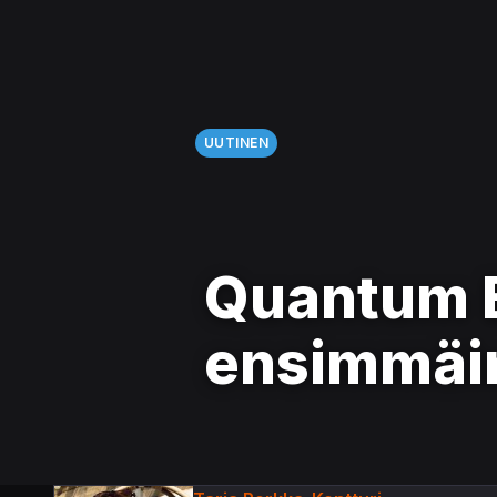
UUTINEN
Quantum E
ensimmäin