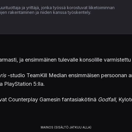
uurituottaja ja yrittäjä, jonka työssä korostuvat liiketoiminnan
öjen rakentaminen ja niiden kanssa työskentely.
varmasti, ja ensimmäinen tulevalle konsolille varmistet
ris
-studio TeamKill Median ensimmäisen persoonan a
a PlayStation 5:lla.
 ovat Counterplay Gamesin fantasiakötinä
Godfall
, Kylo