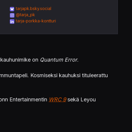
tarjapk.bsky.social
@tarja_pk
tarja-porkka-kontturi
tu kauhunimike on
Quantum Error
.
mmuntapeli.
Kosmiseksi kauhuksi tituleerattu
tonn Entertainmentin
WRC 9
sekä
Leyou