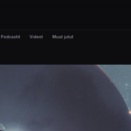
Podcastit
Videot
Muut jutut