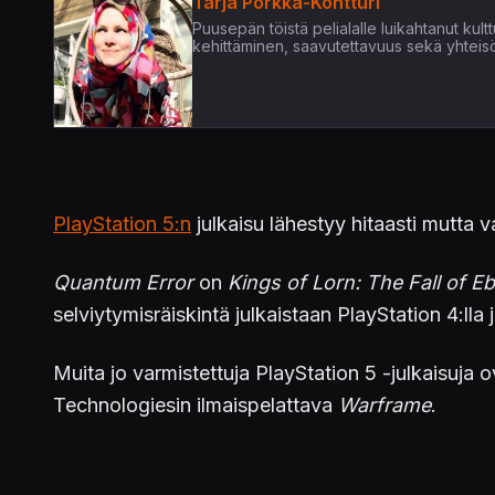
Tarja Porkka-Kontturi
Puusepän töistä pelialalle luikahtanut kultt
kehittäminen, saavutettavuus sekä yhteis
PlayStation 5:n
julkaisu lähestyy hitaasti mutta 
Quantum Error
on
Kings of Lorn: The Fall of Eb
selviytymisräiskintä julkaistaan PlayStation 4:lla j
Muita jo varmistettuja PlayStation 5 -julkaisuja
Technologiesin ilmaispelattava
Warframe
.