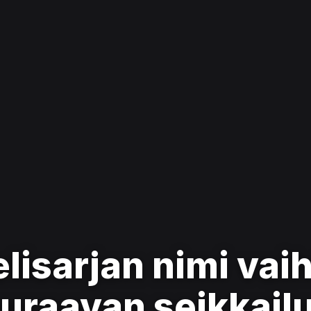
isarjan nimi vaih
uraavan seikkail