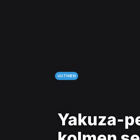
UUTINEN
Yakuza-pel
kolmen se