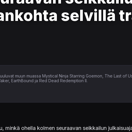
ankohta selvillä t
in kuuluvat muun muassa Mystical Ninja Starring Goemon, The Last of U
Waker, EarthBound ja Red Dead Redemption II.
, minkä ohella kolmen seuraavan seikkailun julkaisuajan