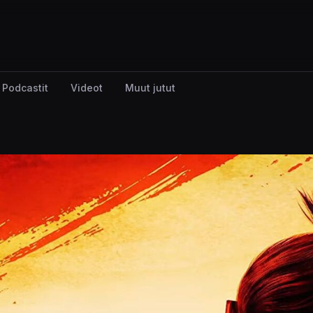
Podcastit
Videot
Muut jutut