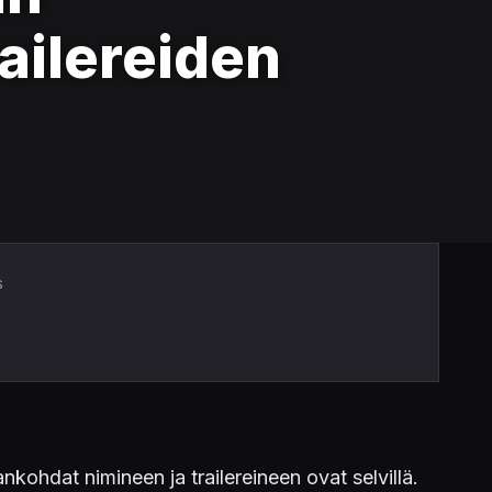
railereiden
s
kohdat nimineen ja trailereineen ovat selvillä.