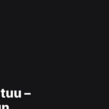
tuu –
un