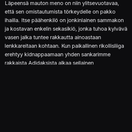
Läpeensä mauton meno on niin ylitsevuotavaa,
että sen omistautumista törkeydelle on pakko
ihailla.
Itse päähenkilö on jonkinlainen sammakon
ja kostavan enkelin sekasikiö, jonka tuhoa kylvävä
vasen jalka tuntee rakkautta ainoastaan
lenkkareitaan kohtaan. Kun paikallinen rikollisliiga
erehtyy kidnappaamaan yhden sankarimme
rakkaista Adidaksista alkaa sellainen
perseenpotkinta, ettei 80-luku tunnu koskaan
päättyneen.
Mikäli meno kuulostaa edes etäisesti tutulta, niin
ei ihme.
Anger Footin
tekijät ovat myös vastuussa
muutaman vuoden takaisesta testosteroniballadi
Broforcesta.