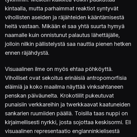
kintaalla, mutta parhaimmat reaktiot syntyvät
vihollisten aseiden ja räjähteiden kääntämisestä
heitä vastaan. Mikään ei saa yhtä suurta hymyä
naamalle kuin onnistunut palautus lähettäjälle,
jolloin nilkin pällistelystä saa nauttia pienen hetken
ennen räjähdystä.
Visuaalinen ilme on myös ehtaa pöhköyttä.
Viholliset ovat sekoitus erinäisiä antropomorfisia
eläimiä
ja koko maailma näyttää vinksahtaneen
penskan päiväunelta. Krokotiilit pukeutuvat
punaisiin verkkareihin ja twerkkaavat kaatuneiden
sankarien ruumiiden päällä. Toisilla taas nuppi on
kirjaimellisesti nyrkki, josta sojottaa keskisormi. Eli
visuaalinen representaatio englanninkielisestä