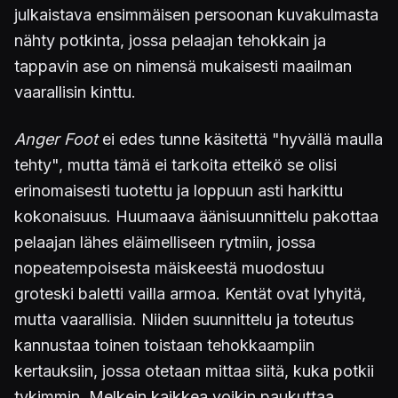
julkaistava ensimmäisen persoonan kuvakulmasta
nähty potkinta, jossa pelaajan tehokkain ja
tappavin ase on nimensä mukaisesti maailman
vaarallisin kinttu.
Anger Foot
ei edes tunne käsitettä "hyvällä maulla
tehty", mutta tämä ei tarkoita etteikö se olisi
erinomaisesti tuotettu ja loppuun asti harkittu
kokonaisuus. Huumaava äänisuunnittelu pakottaa
pelaajan lähes eläimelliseen rytmiin, jossa
nopeatempoisesta mäiskeestä muodostuu
groteski baletti vailla armoa. Kentät ovat lyhyitä,
mutta vaarallisia. Niiden suunnittelu ja toteutus
kannustaa toinen toistaan tehokkaampiin
kertauksiin, jossa otetaan mittaa siitä, kuka potkii
tykimmin. Melkein kaikkea voikin paukuttaa