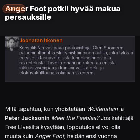
Anger Foot potkii hyvää makua
GC 2022
persauksille
Joonatan Itkonen
KonsoliFINin vastaava päätoimittaja. Olen Suomeen
paluumuuttanut keskittymishäiriöinen autisti, joka tykkää
erityisesti tarinavetoisista tunnelmoinneista ja
rakentelusta. Tavoitteenani on rakentaa entistä
inkluusivisempaa ja kansainvälistä peli- ja
elokuvakulttuuria kotimaan skeneen.
Mitä tapahtuu, kun yhdistetään
Wolfenstein
ja
Peter Jacksonin
Meet the Feebles?
Jos kehittäjä
Free Livesilta kysytään, lopputulos ei voi olla
muuta kuin
Anger Foot
, heidän ensi vuonna