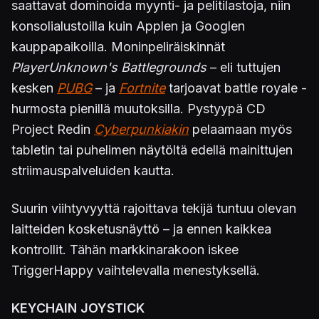
saattavat dominoida myynti- ja pelitilastoja, niin
konsolialustoilla kuin Applen ja Googlen
kauppapaikoilla. Moninpeliräiskinnät
PlayerUnknown's Battlegrounds
– eli tuttujen
kesken
PUBG
– ja
Fortnite
tarjoavat battle royale -
hurmosta pienillä muutoksilla. Pystyypä CD
Project Redin
Cyberpunkiakin
pelaamaan myös
tabletin tai puhelimen näytöltä edellä mainittujen
striimauspalveluiden kautta.
Suurin viihtyvyyttä rajoittava tekijä tuntuu olevan
laitteiden kosketusnäyttö – ja ennen kaikkea
kontrollit. Tähän markkinarakoon iskee
TriggerHappy vaihtelevalla menestyksellä.
KEYCHAIN JOYSTICK