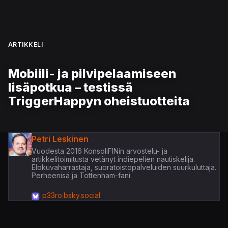
ARTIKKELI
Mobiili- ja pilvipelaamiseen
lisäpotkua – testissä
TriggerHappyn oheistuotteita
Petri Leskinen
Vuodesta 2016 KonsoliFINin arvostelu- ja
artikkelitoimitusta vetänyt indiepelien nautiskelija.
Elokuvaharrastaja, suoratoistopalveluiden suurkuluttaja.
Perheenisä ja Tottenham-fani.
p33ro.bsky.social