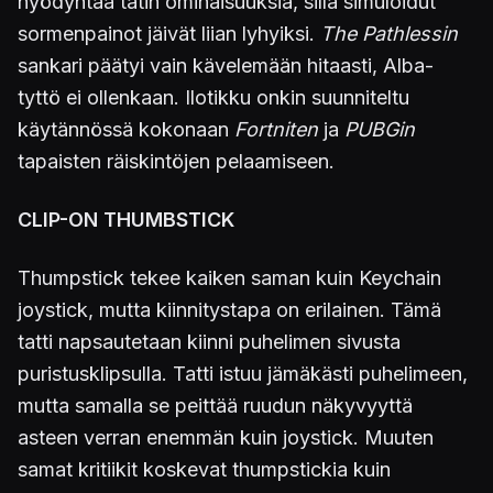
hyödyntää tatin ominaisuuksia, sillä simuloidut
sormenpainot jäivät liian lyhyiksi.
The Pathlessin
sankari päätyi vain kävelemään hitaasti, Alba-
tyttö ei ollenkaan. Ilotikku onkin suunniteltu
käytännössä kokonaan
Fortniten
ja
PUBGin
tapaisten räiskintöjen pelaamiseen.
CLIP-ON THUMBSTICK
Thumpstick tekee kaiken saman kuin Keychain
joystick, mutta kiinnitystapa on erilainen. Tämä
tatti napsautetaan kiinni puhelimen sivusta
puristusklipsulla. Tatti istuu jämäkästi puhelimeen,
mutta samalla se peittää ruudun näkyvyyttä
asteen verran enemmän kuin joystick. Muuten
samat kritiikit koskevat thumpstickia kuin