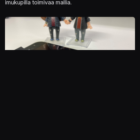
imukupilla toimivaa mallia.
Klipsu vie yllättävän paljon tilaa.
TRIGGER AND GRIP SET