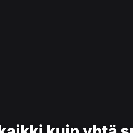
aikki kuin yhtä s