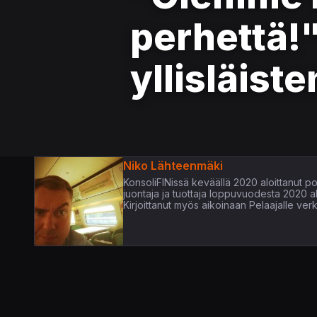
perhettä!"
yllisläiste
Niko Lähteenmäki
KonsoliFINissä keväällä 2020 aloittanut pop
juontaja ja tuottaja loppuvuodesta 2020 
Kirjoittanut myös aikoinaan Pelaajalle verk