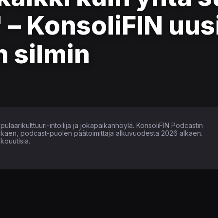
 – KonsoliFIN uus
n silmin
ulaarikulttuuri-intoilija ja jokapaikanhöylä. KonsoliFIN Podcastin
alkaen, podcast-puolen päätoimittaja alkuvuodesta 2026 alkaen.
kouutisia.