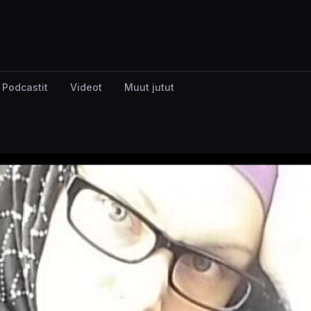
Podcastit
Videot
Muut jutut