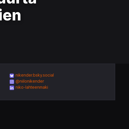
ien
nikender.bsky.social
@niilonikender
niko-lahteenmaki