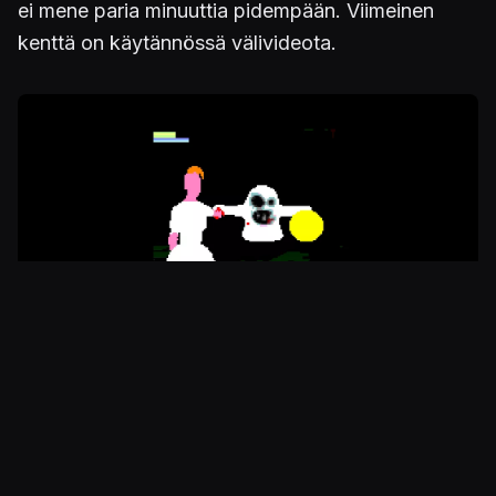
ei mene paria minuuttia pidempään. Viimeinen
kenttä on käytännössä välivideota.
Kuva
Upeaa pelaamista, huomatkaa miten pieni osa ruudusta on
käytössä.
Ja siinä se. Peli läpi. Alta viiden minuutin hupia. Tai
hupia ja hupia, sillä
Spectrewoodsin
on