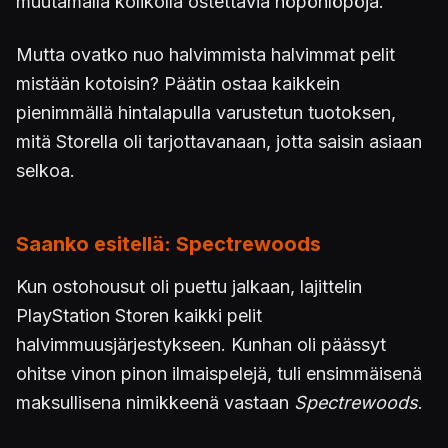
muutamalla kolikolla ostettavia höpönlöpöjä.
Mutta ovatko nuo halvimmista halvimmat pelit
mistään kotoisin? Päätin ostaa kaikkein
pienimmällä hintalapulla varustetun tuotoksen,
mitä Storella oli tarjottavanaan, jotta saisin asiaan
selkoa.
Saanko esitellä: Spectrewoods
Kun ostohousut oli puettu jalkaan, lajittelin
PlayStation Storen kaikki pelit
halvimmuusjärjestykseen. Kunhan oli päässyt
ohitse vinon pinon ilmaispelejä, tuli ensimmäisenä
maksullisena nimikkeenä vastaan
Spectrewoods
.