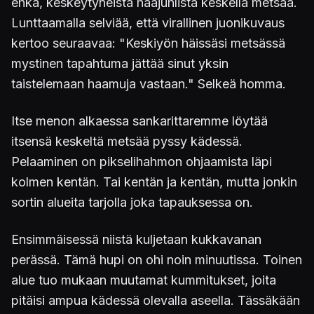
ehkä, keskeytyneistä hääjuhlista keskellä metsää.
Lunttaamalla selviää, että virallinen juonikuvaus
kertoo seuraavaa: "Keskiyön häissäsi metsässä
mystinen tapahtuma jättää sinut yksin
taistelemaan haamuja vastaan." Selkeä homma.
Itse menon alkaessa sankarittaremme löytää
itsensä keskeltä metsää pyssy kädessä.
Pelaaminen on pikselihahmon ohjaamista läpi
kolmen kentän. Tai kentän ja kentän, mutta jonkin
sortin alueita tarjolla joka tapauksessa on.
Ensimmäisessä niistä kuljetaan kukkavanan
perässä. Tämä hupi on ohi noin minuutissa. Toinen
alue tuo mukaan muutamat kummitukset, joita
pitäisi ampua kädessä olevalla aseella. Tässäkään