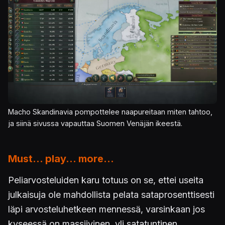
Macho Skandinavia pompottelee naapureitaan miten tahtoo,
ja siinä sivussa vapauttaa Suomen Venäjän ikeestä.
Must... play... more...
Peliarvosteluiden karu totuus on se, ettei useita
julkaisuja ole mahdollista pelata sataprosenttisesti
läpi arvosteluhetkeen mennessä, varsinkaan jos
kyseessä on massiivinen, yli satatuntinen