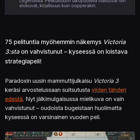
Legendsillä. Pelikulttuurin ulkopuolella maistuvat niin
elokuvat, kirjallisuus kuin oopperakin.
75 pelituntia myöhemmin näkemys
Victoria
3:sta
on vahvistunut – kyseessä on loistava
strategiapeli!
Paradoxin uusin mammuttijulkaisu
Victoria 3
keräsi arvostelussaan suitsutusta
viiden tähden
edestä
. Nyt jälkimulgaisussa mielikuva on vain
vahvistunut – oudoista bugeistaan huolimatta
kyseessä on varsinainen vuoden peli.
Kuva