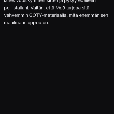
lähes vuosikymmen sitten ja pysyy edelleen
pelilistallani. Väitän, että
Vic3
tarjoaa sitä
vahvemmin GOTY-materiaalia, mitä enemmän sen
maailmaan uppoutuu.
Kuva
Simulaatio vai ennustus? Yhdysvallat on juuttunut ikuiseen
fasistiseen sisällissotaan.