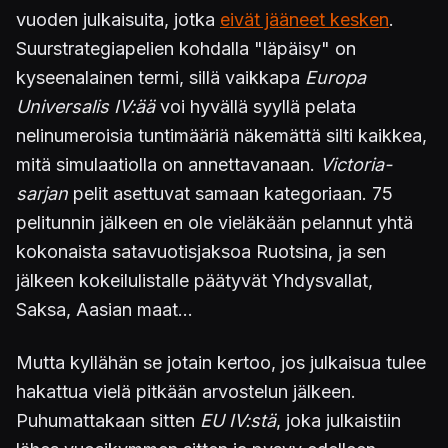
vuoden julkaisuita, jotka
eivät jääneet kesken
.
Suurstrategiapelien kohdalla "läpäisy" on
kyseenalainen termi, sillä vaikkapa
Europa
Universalis IV:ää
voi hyvällä syyllä pelata
nelinumeroisia tuntimääriä näkemättä silti kaikkea,
mitä simulaatiolla on annettavanaan.
Victoria-
sarjan
pelit asettuvat samaan kategoriaan. 75
pelitunnin jälkeen en ole vieläkään pelannut yhtä
kokonaista satavuotisjaksoa Ruotsina, ja sen
jälkeen kokeilulistalle päätyvät Yhdysvallat,
Saksa, Aasian maat...
Mutta kyllähän se jotain kertoo, jos julkaisua tulee
hakattua vielä pitkään arvostelun jälkeen.
Puhumattakaan sitten
EU IV:stä
, joka julkaistiin