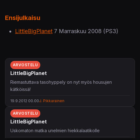
Ensijulkaisu
LittleBigPlanet
7 Marraskuu 2008
(PS3)
ARVOSTELU
LittleBigPlanet
Riemastuttava tasohyppely on nyt myös housujen
kätköissä!
19.9.2012 00.00
J. Pikkarainen
ARVOSTELU
LittleBigPlanet
Uskomaton matka unelmien hiekkalaatikolle