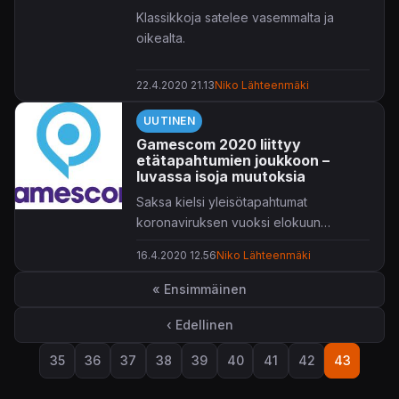
Klassikkoja satelee vasemmalta ja
oikealta.
22.4.2020 21.13
Niko Lähteenmäki
UUTINEN
Gamescom 2020 liittyy
etätapahtumien joukkoon –
luvassa isoja muutoksia
Saksa kielsi yleisötapahtumat
koronaviruksen vuoksi elokuun
loppuun asti ja täten myös Gamescom
16.4.2020 12.56
Niko Lähteenmäki
2020 liittyy etätapahtumien joukkoon.
Sivutus
« Ensimmäinen
Ensimmäinen sivu
‹ Edellinen
Edellinen sivu
35
36
37
38
39
40
41
42
43
Sivu
Sivu
Sivu
Sivu
Sivu
Sivu
Sivu
Sivu
Sivu