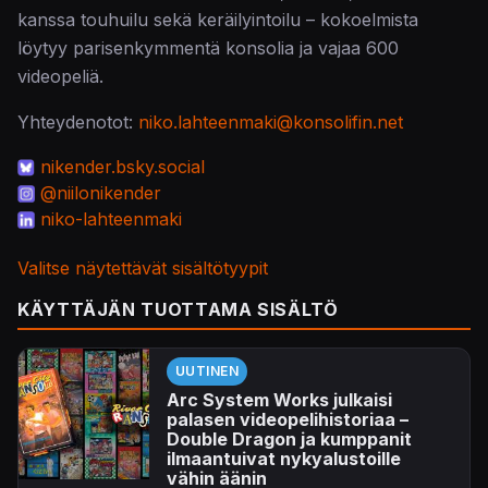
kanssa touhuilu sekä keräilyintoilu – kokoelmista
löytyy parisenkymmentä konsolia ja vajaa 600
videopeliä.
Yhteydenotot:
niko.lahteenmaki@konsolifin.net
nikender.bsky.social
@niilonikender
niko-lahteenmaki
Valitse näytettävät sisältötyypit
KÄYTTÄJÄN TUOTTAMA SISÄLTÖ
UUTINEN
Arc System Works julkaisi
palasen videopelihistoriaa –
Double Dragon ja kumppanit
ilmaantuivat nykyalustoille
vähin äänin