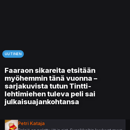
UUTINEN
Faaraon sikareita etsitään
myöhemmin tänä vuonna –
sarjakuvista tutun Tintti-
lehtimiehen tuleva peli sai
julkaisuajankohtansa
Petri Kataja