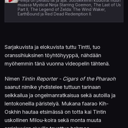
Pelejä on pelattu iät ja ajat. Suosikkeihin kuuluvat muun
muassa Mystical Ninja Starring Goemon, The Last of Us
Part II, The Legend of Zelda: The Wind Waker,
EarthBound ja Red Dead Redemption II.
Sarjakuvista ja elokuvista tuttu Tintti, tuo
oranssihiuksinen töyhtöhyyppä, nähdään
myöhemmin tänä vuonna videopelin tähtenä.
Nimen
Tintin Reporter - Cigars of the Pharaoh
saanut nimike yhdistelee tuttuun tarinaan
seikkailua ja ongelmanratkaisua sekä autoilla ja
lentokoneilla päristelyä. Mukana faarao Kih-
Oskhin hautaa etsimässä on totta kai Tintin
uskollinen Milou-koira sekä monta muuta