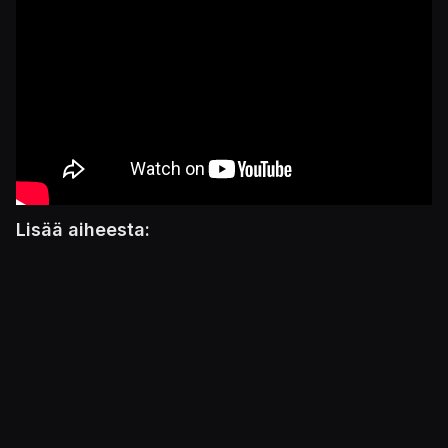
Lisää aiheesta:
Mistä näitä Hercule Poirot -seikkailuja oikein
tulee? Kuluvalle vuodelle julkistettu jo toinen
mestarietsivän tähdittämä peli
Tuleva Hercule Poirot -seikkailu tuo
mestarietsivän sekä idän pikajunan