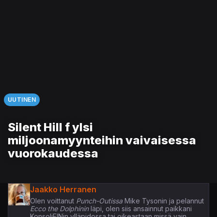
UUTINEN
Silent Hill f ylsi
miljoonamyynteihin vaivaisessa
vuorokaudessa
Jaakko Herranen
Olen voittanut
Punch-Outissa
Mike Tysonin ja pelannut
Ecco the Dolphinin
läpi, olen siis ansainnut paikkani
KonsoliFINin ylläpidossa tai oikeastaan missä vain