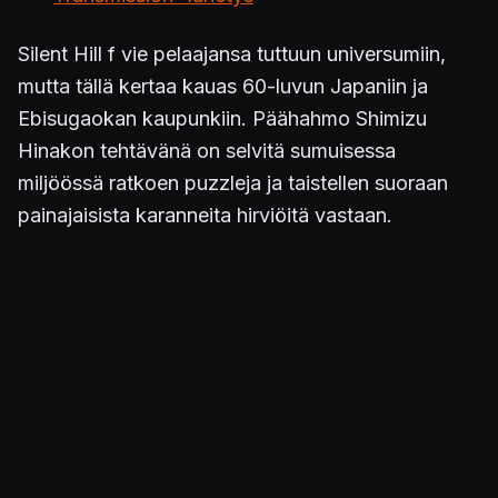
Silent Hill f vie pelaajansa tuttuun universumiin,
mutta tällä kertaa kauas 60-luvun Japaniin ja
Ebisugaokan kaupunkiin. Päähahmo Shimizu
Hinakon tehtävänä on selvitä sumuisessa
miljöössä ratkoen puzzleja ja taistellen suoraan
painajaisista karanneita hirviöitä vastaan.
Silent Hill f
on saatavilla PC:lle, Xbox Series
X|S:lle sekä PlayStation 5:lle.