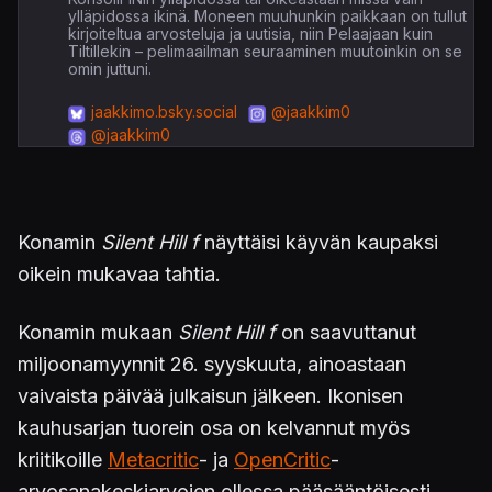
ylläpidossa ikinä. Moneen muuhunkin paikkaan on tullut
kirjoiteltua arvosteluja ja uutisia, niin Pelaajaan kuin
Tiltillekin – pelimaailman seuraaminen muutoinkin on se
omin juttuni.
jaakkimo.bsky.social
@jaakkim0
@jaakkim0
Konamin
Silent Hill f
näyttäisi käyvän kaupaksi
oikein mukavaa tahtia.
Konamin mukaan
Silent Hill f
on saavuttanut
miljoonamyynnit 26. syyskuuta, ainoastaan
vaivaista päivää julkaisun jälkeen. Ikonisen
kauhusarjan tuorein osa on kelvannut myös
kriitikoille
Metacritic
- ja
OpenCritic
-
arvosanakeskiarvojen ollessa pääsääntöisesti