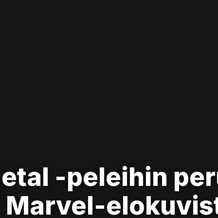
etal -peleihin pe
i Marvel-elokuvis