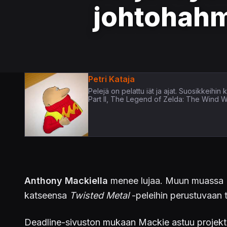
johtohah
Petri Kataja
Pelejä on pelattu iät ja ajat. Suosikkeih
Part II, The Legend of Zelda: The Wind 
Anthony Mackiella
menee lujaa. Muun muassa M
katseensa
Twisted Metal
-peleihin perustuvaan t
Deadline-sivuston mukaan Mackie astuu projekti