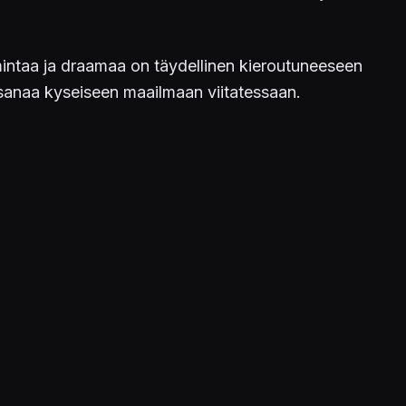
ntaa ja draamaa on täydellinen kieroutuneeseen
anaa kyseiseen maailmaan viitatessaan.
arjotaan mahdollisuutta parempaan elämään,
ojen kerrotaan olevan puolituntisia, mutta vielä