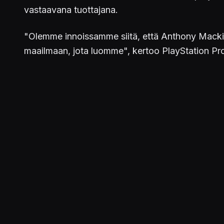
vastaavana tuottajana.
"Olemme innoissamme siitä, että Anthony Macki
maailmaan, jota luomme", kertoo PlayStation Pr
Sarjan kerrotaan olevan korkeaoktaaninen toimin
mutta vain jos hänen onnistuu toimittamaan salap
ei ole selvillä mitä kautta niitä päästään aikana
Lue myös:
Kolme PlayStation-peleihin perustuvaa elokuv