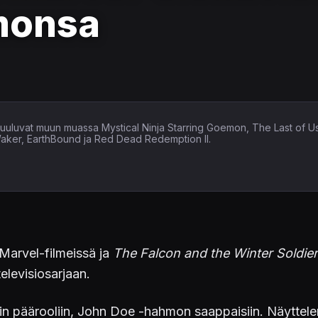
monsa
in kuuluvat muun muassa Mystical Ninja Starring Goemon, The Last of U
Waker, EarthBound ja Red Dead Redemption II.
arvel-filmeissä ja
The Falcon and the Winter Soldier
elevisiosarjaan.
n päärooliin, John Doe -hahmon saappaisiin. Näyttelem