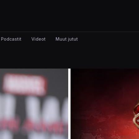
Podcastit
Videot
Muut jutut