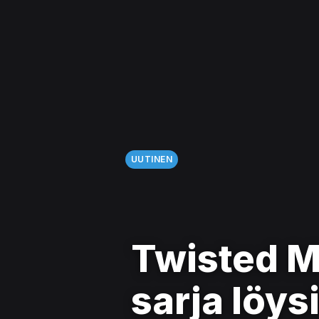
UUTINEN
Twisted M
sarja löys