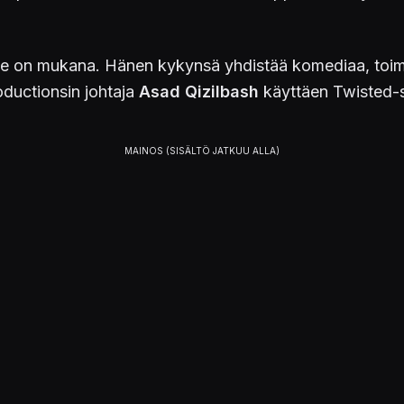
e on mukana. Hänen kykynsä yhdistää komediaa, toimi
oductionsin johtaja
Asad Qizilbash
käyttäen Twisted-s
takomedia, jossa moottoriturpaiselle ulkopuoliselle t
eräisen paketin postapokalyptisen joutomaan läpi. Jaks
an katsomaan.
aa ja seitsemän televisiosarjaa työn alla