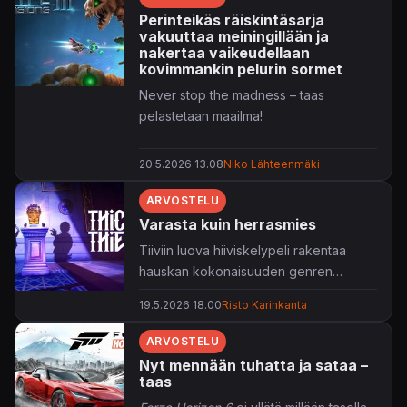
Perinteikäs räiskintäsarja
vakuuttaa meiningillään ja
nakertaa vaikeudellaan
kovimmankin pelurin sormet
Never stop the madness – taas
pelastetaan maailma!
20.5.2026 13.08
Niko Lähteenmäki
ARVOSTELU
Varasta kuin herrasmies
Tiiviin luova hiiviskelypeli rakentaa
hauskan kokonaisuuden genren
konventioiden päälle.
19.5.2026 18.00
Risto Karinkanta
ARVOSTELU
Nyt mennään tuhatta ja sataa –
taas