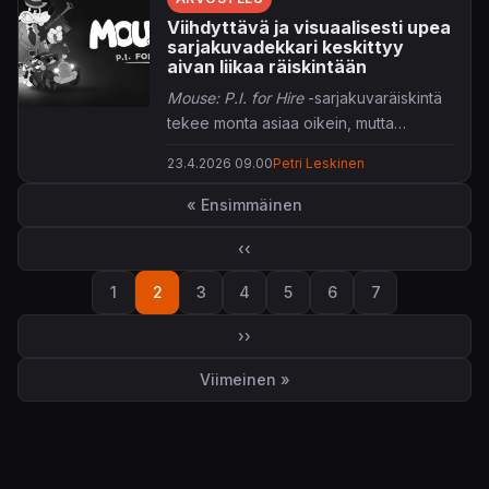
Viihdyttävä ja visuaalisesti upea
sarjakuvadekkari keskittyy
aivan liikaa räiskintään
Mouse: P.I. for Hire
-sarjakuvaräiskintä
tekee monta asiaa oikein, mutta
muutama sinihomejuuston katkuinen
23.4.2026 09.00
Petri Leskinen
ratkaisu vie kokonaisuudelta parhaan
Sivutus
terän.
« Ensimmäinen
Ensimmäinen sivu
‹‹
Edellinen sivu
1
2
3
4
5
6
7
Sivu
Sivu
Sivu
Sivu
Sivu
Sivu
Sivu
››
Seuraava sivu
Viimeinen »
Viimeinen sivu