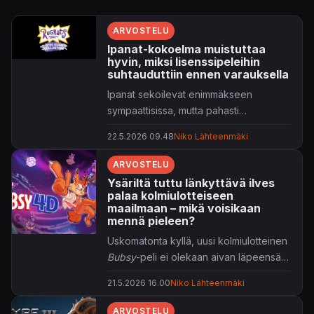
ARVOSTELU
Ipanat-kokoelma muistuttaa
hyvin, miksi lisenssipeleihin
suhtauduttiin ennen varauksella
Ipanat sekoilevat enimmäkseen
sympaattisissa, mutta pahasti
vanhentuneissa seikkailuissaan.
22.5.2026 09.48
Niko Lähteenmäki
ARVOSTELU
Ysäriltä tuttu länkyttävä ilves
palaa kolmiulotteiseen
maailmaan – mikä voisikaan
mennä pieleen?
Uskomatonta kyllä, uusi kolmiulotteinen
Bubsy
-peli ei olekaan aivan läpeensä
huono!
21.5.2026 16.00
Niko Lähteenmäki
ARVOSTELU