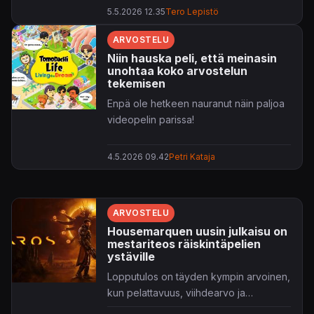
arvoista sisältöä ja teknisesti toimivat
5.5.2026 12.35
Tero Lepistö
puitteet, kunhan haasteet tekoälyn
kanssa tiedostaa. Veteraanien
ARVOSTELU
kannattaa kuitenkin kahdesti miettiä,
Niin hauska peli, että meinasin
onko tämän vuoden painoksella
unohtaa koko arvostelun
juurikaan konkreettista annettavaa
tekemisen
kovin tutulta maistuvaan soppaan.
Enpä ole hetkeen nauranut näin paljoa
videopelin parissa!
4.5.2026 09.42
Petri Kataja
ARVOSTELU
Housemarquen uusin julkaisu on
mestariteos räiskintäpelien
ystäville
Lopputulos on täyden kympin arvoinen,
kun pelattavuus, viihdearvo ja
vaikeustaso saadaan sointumaan