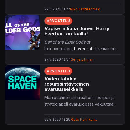
29.5.2026 11.22
Niko Lähteenmäki
ARVOSTELU
Vapise Indiana Jones, Harry
Everhart on täällä!
Call of the Elder Gods
on
tarinavetoinen,
Lovecraft
-teemainen
pulmaseikkailu, joka tarjoaa kelpoa
27.5.2026 12.34
Senja Littman
aivojumppaa muutaman tunnin ajaksi.
ARVOSTELU
Viiden tähden
resurssintäyteinen
avaruusseikkailu
Monipuolinen simulaattori, roolipeli ja
strategiapeli avaruudessa vakuuttaa.
25.5.2026 12.29
Risto Karinkanta