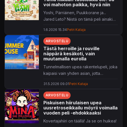
voi mahoton paikka, hyvä niin
Yoshi, Pärriäinen, Puukkorane ja...
Jared Leto? Niistä on tämä peli ainakin
yhden pelaajan käsissä tehty.
1.6.2026 15.34
Petri Kataja
ARVOSTELU
Tästä herroille ja rouville
näppärä kesäkoti, vain
muutamalla eurolla
Tunnelmallisen upea rakentelupeli, joka
kaipaisi vain yhden asian, jotta
arvosana nousisi yhdellä tähdellä.
31.5.2026 09.01
Petri Kataja
ARVOSTELU
Piskuisen hiirulaisen upea
uusretroseikkailu möyrii voimalla
vuoden peli -ehdokkaaksi
Kovertajahiiri on täällä! Ja se on huikea!