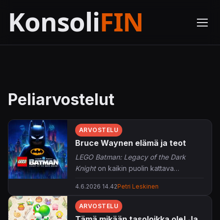
Peliarvostelut
ARVOSTELU
Bruce Waynen elämä ja teot
LEGO Batman: Legacy of the Dark
Knight
on kaikin puolin kattava
historiikki Bruce Waynen elämästä,
4.6.2026 14.42
Petri Leskinen
teoista ja kumppaneista.
ARVOSTELU
Tämä mikään tasoloikka ole! Ja