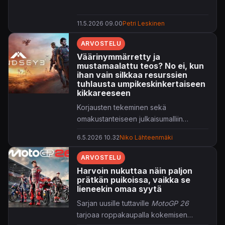
11.5.2026 09.00
Petri Leskinen
ARVOSTELU
Väärinymmärretty ja
mustamaalattu teos? No ei, kun
ihan vain silkkaa resurssien
tuhlausta umpikeskinkertaiseen
kikkareeseen
Korjausten tekeminen sekä
omakustanteiseen julkaisumalliin
siirtyminen ei ole tehnyt Build a Rocket
6.5.2026 10.32
Niko Lähteenmäki
Boyn debyyttipelistä mestariteosta.
ARVOSTELU
Harvoin nukuttaa näin paljon
prätkän puikoissa, vaikka se
lieneekin omaa syytä
Sarjan uusille tuttaville
MotoGP 26
tarjoaa roppakaupalla kokemisen