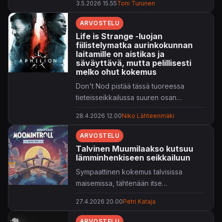
3.5.2026 15.55
Toni Turunen
täydellisesti samalla sävelkorkeudella.
ARVOSTELU
Life is Strange -luojan
fiilistelymatka aurinkokunnan
laitamille on aistikas ja
säväyttävä, mutta pelillisesti
melko ohut kokemus
Don't Nod pistää tässä tuoreessa
tieteisseikkailussa suuren osan
paukuista käsikirjoitukseen sekä
28.4.2026 12.00
Niko Lähteenmäki
upeaan audiovisuaaliseen
toteutukseen. Lopputuloksena on
ARVOSTELU
mieleenpainuva reissu, joka onnistuu
Talvinen Muumilaakso kutsuu
voittamaan puolelleen.
lämminhenkiseen seikkailuun
Sympaattinen kokemus talvisissa
maisemissa, tähtenään itse
Muumipeikko.
27.4.2026 20.00
Petri Kataja
ARVOSTELU