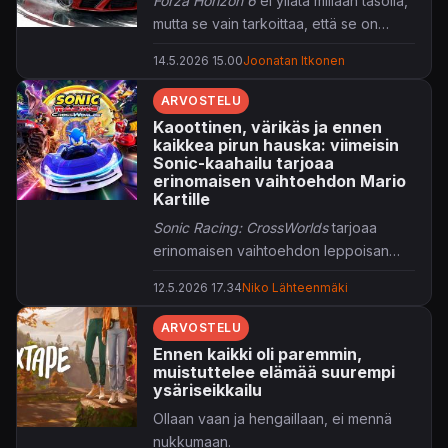
Forza Horizon 6
ei yllätä millään tasolla,
mutta se vain tarkoittaa, että se on
parasta autoilua, mitä markkinoilta
14.5.2026 15.00
Joonatan Itkonen
löytyy.
ARVOSTELU
Kaoottinen, värikäs ja ennen
kaikkea pirun hauska: viimeisin
Sonic-kaahailu tarjoaa
erinomaisen vaihtoehdon Mario
Kartille
Sonic Racing: CrossWorlds
tarjoaa
erinomaisen vaihtoehdon leppoisan
Mario Kart Worldin
rinnalle.
12.5.2026 17.34
Niko Lähteenmäki
ARVOSTELU
Ennen kaikki oli paremmin,
muistuttelee elämää suurempi
ysäriseikkailu
Ollaan vaan ja hengaillaan, ei mennä
nukkumaan.