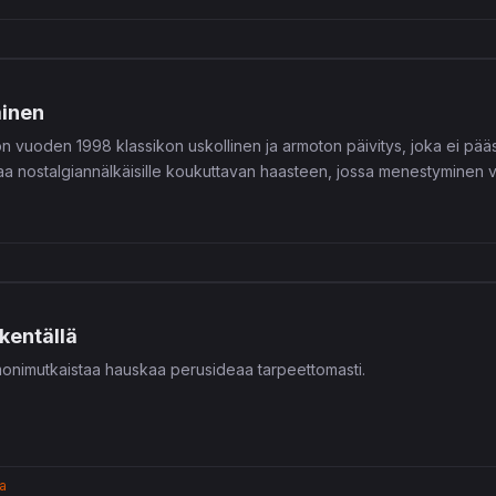
minen
n vuoden 1998 klassikon uskollinen ja armoton päivitys, joka ei pääs
oaa nostalgiannälkäisille koukuttavan haasteen, jossa menestyminen va
kentällä
monimutkaistaa hauskaa perusideaa tarpeettomasti.
ta