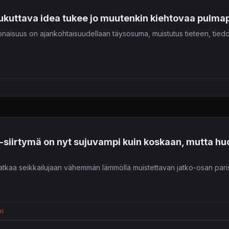
ukuttava idea tukee jo muutenkin kiehtovaa pulmap
onaisuus on ajankohtaisuudellaan täysosuma, muistutus tieteen, tiedon
D-siirtymä on nyt sujuvampi kuin koskaan, mutta hu
atkaa seikkailujaan vähemmän lämmöllä muistettavan jatko-osan pari
ki