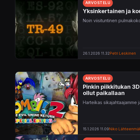
ARVOSTELU
Yksinkertainen ja ko
Noin viisituntinen pulmakok
26.1.2026 11.32
Petri Leskinen
ARVOSTELU
Pinkin piikkitukan 3
ollut paikallaan
Harteikas sikajahtaajamme j
15.1.2026 11.09
Niko Lähteenmä