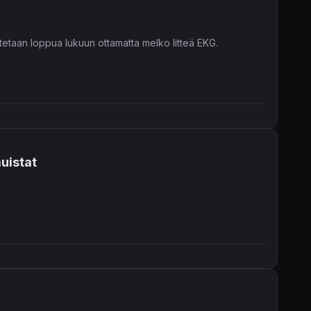
utetaan loppua lukuun ottamatta melko litteä EKG.
muistat