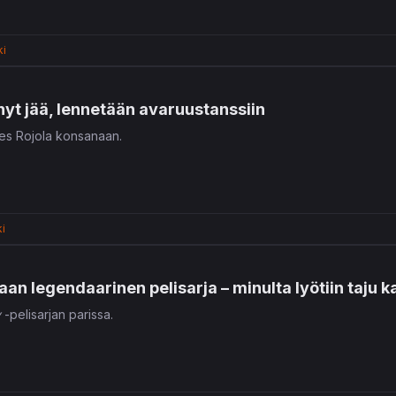
ki
yt jää, lennetään avaruustanssiin
es Rojola konsanaan.
i
aan legendaarinen pelisarja – minulta lyötiin taju k
y
-pelisarjan parissa.