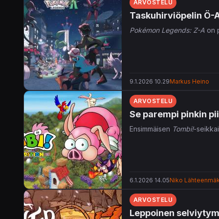
ARVOSTELU
Taskuhirviöpelin Ö-
Pokémon Legends: Z-A
on p
9.1.2026 10.29
Markus Heino
ARVOSTELU
Se parempi pinkin pii
Ensimmäisen
Tombi!
-seikka
6.1.2026 14.05
Niko Lähteenmäk
ARVOSTELU
Leppoinen selviytymi