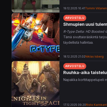
19.12.2025 10.41
Tommi Viitanen
ARVOSTELU
Shmupien uusi tule
R-Type Delta: HD Boosted
o
Tämä sivuttaisräiskintä tarj
täydellistä hallintaa.
18.12.2025 21.02
Niklas Isberg
ARVOSTELU
Ruuhka-aika taistelu
Napakka korttitappelupeli 
17.12.2025 09.20
Risto Karinkan