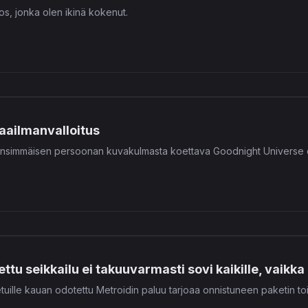
s, jonka olen ikinä kokenut.
aailmanvalloitus
nsimmäisen persoonan kuvakulmasta koettava Goodnight Universe on 
u seikkailu ei takuuvarmasti sovi kaikille, vaikka 
etuille kauan odotettu Metroidin paluu tarjoaa onnistuneen paketin 