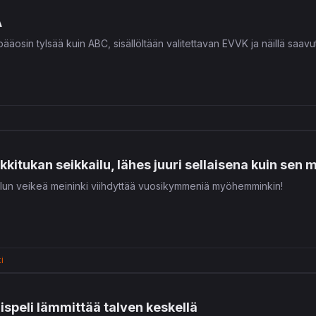
A
ääosin tylsää kuin ABC, sisällöltään valitettavan EVVK ja näillä saav
kkitukan seikkailu, lähes juuri sellaisena kuin sen 
ilun veikeä meininki viihdyttää vuosikymmeniä myöhemminkin!
i
speli lämmittää talven keskellä