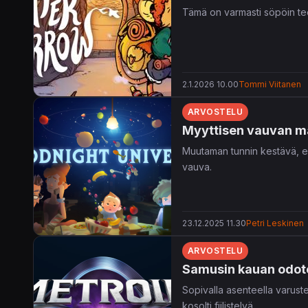
Tämä on varmasti söpöin teo
2.1.2026 10.00
Tommi Viitanen
ARVOSTELU
Myyttisen vauvan m
Muutaman tunnin kestävä, e
vauva.
23.12.2025 11.30
Petri Leskinen
ARVOSTELU
Samusin kauan odotett
Sopivalla asenteella varust
kosolti fiilistelyä.