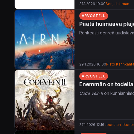
31.1.2026 10.00
Senja Littman
ARVOSTELU
Päätä huimaava pläj
Rohkeasti genreä uudistava k
29.1.2026 16.00
Risto Karinkant
ARVOSTELU
Enemmän on todell
Code Vein II
on kunnianhimoin
27.1.2026 12.16
Joonatan Itkone