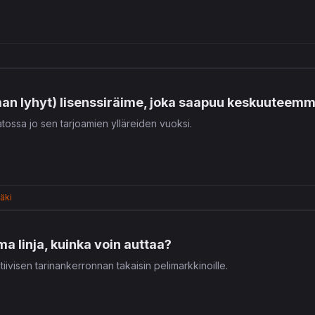
eman lyhyt) lisenssiräime, joka saapuu keskuuteem
 katossa jo sen tarjoamien ylläreiden vuoksi.
äki
 linja, kuinka voin auttaa?
tiivisen tarinankerronnan takaisin pelimarkkinoille.