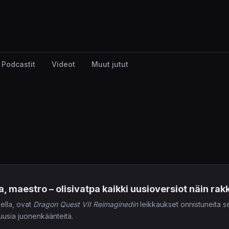
Podcastit
Videot
Muut jutut
a, maestro – olisivatpa kaikki uusioversiot näin rak
ella, ovat
Dragon Quest VII Reimaginedin
leikkaukset onnistuneita s
sia juonenkäänteitä.