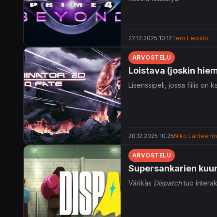
22.12.2025 10.12
Tero Lepistö
ARVOSTELU
Loistava (joskin hi
Lisenssipeli, jossa fiilis on
20.12.2025 10.25
Niko Lähteenm
ARVOSTELU
Supersankarien kuuma
Värikäs
Dispatch
tuo interak