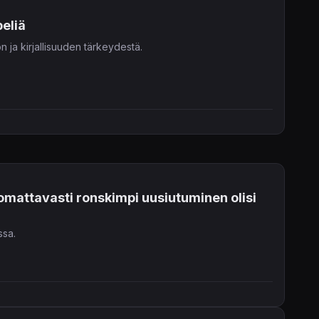
eliä
 ja kirjallisuuden tärkeydestä.
omattavasti ronskimpi uusiutuminen olisi
ssa.