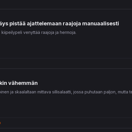
äys pistää ajattelemaan raajoja manuaalisesti
iipeilypeli venyttää raajoja ja hermoja.
a
akin vähemmän
en ja skaalaltaan mittava sillisalaatti, jossa puhutaan paljon, mutta
n