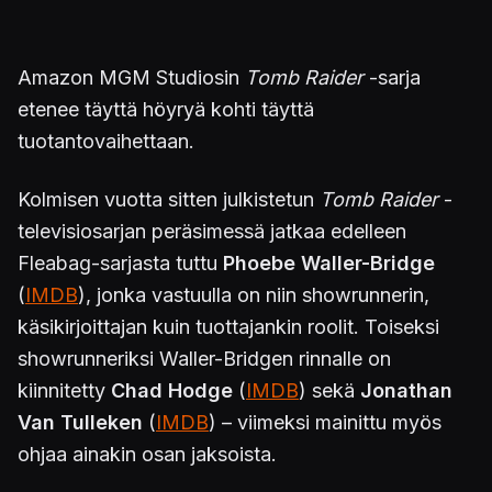
Amazon MGM Studiosin
Tomb Raider
-sarja
etenee täyttä höyryä kohti täyttä
tuotantovaihettaan.
Kolmisen vuotta sitten julkistetun
Tomb Raider
-
televisiosarjan peräsimessä jatkaa edelleen
Fleabag-sarjasta tuttu
Phoebe Waller-Bridge
(
IMDB
), jonka vastuulla on niin showrunnerin,
käsikirjoittajan kuin tuottajankin roolit. Toiseksi
showrunneriksi Waller-Bridgen rinnalle on
kiinnitetty
Chad Hodge
(
IMDB
) sekä
Jonathan
Van Tulleken
(
IMDB
) – viimeksi mainittu myös
ohjaa ainakin osan jaksoista.