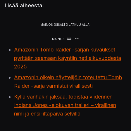
Lisää aiheesta:
Amazonin Tomb Raider -sarjan kuvaukset
pyritään saamaan käyntiin heti alkuvuodesta
2025
Amazonin oikein näyttelijöin toteutettu Tomb
Raider -sarja varmistui virallisesti
Kyllä vanhakin jaksaa, todistaa viidennen
Indiana Jones -elokuvan traileri – virallinen
nimi ja ensi-iltapäivä selvillä
Sitten siihen monille kiinnostavimpaan