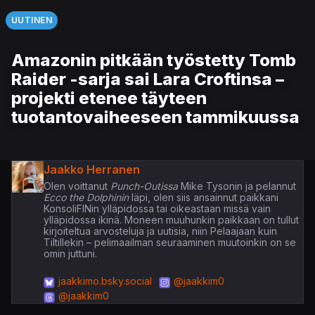
UUTINEN
Amazonin pitkään työstetty Tomb
Raider -sarja sai Lara Croftinsa –
projekti etenee täyteen
tuotantovaiheeseen tammikuussa
Jaakko Herranen
Olen voittanut
Punch-Outissa
Mike Tysonin ja pelannut
Ecco the Dolphinin
läpi, olen siis ansainnut paikkani
KonsoliFINin ylläpidossa tai oikeastaan missä vain
ylläpidossa ikinä. Moneen muuhunkin paikkaan on tullut
kirjoiteltua arvosteluja ja uutisia, niin Pelaajaan kuin
Tiltillekin – pelimaailman seuraaminen muutoinkin on se
omin juttuni.
jaakkimo.bsky.social
@jaakkim0
@jaakkim0