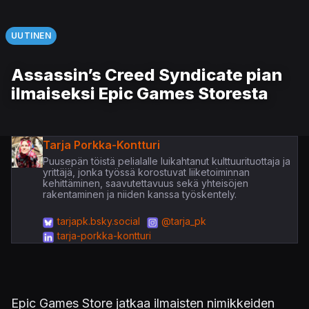
UUTINEN
Assassin’s Creed Syndicate pian
ilmaiseksi Epic Games Storesta
Tarja Porkka-Kontturi
Puusepän töistä pelialalle luikahtanut kulttuurituottaja ja
yrittäjä, jonka työssä korostuvat liiketoiminnan
kehittäminen, saavutettavuus sekä yhteisöjen
rakentaminen ja niiden kanssa työskentely.
tarjapk.bsky.social
@tarja_pk
tarja-porkka-kontturi
Epic Games Store jatkaa ilmaisten nimikkeiden