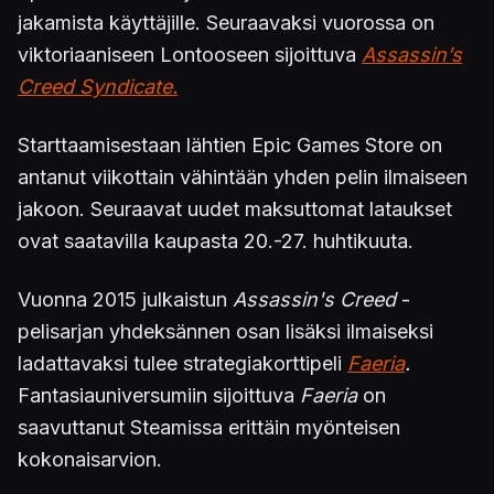
jakamista käyttäjille. Seuraavaksi vuorossa on
viktoriaaniseen Lontooseen sijoittuva
Assassin’s
Creed Syndicate.
Starttaamisestaan lähtien Epic Games Store on
antanut viikottain vähintään yhden pelin ilmaiseen
jakoon. Seuraavat uudet maksuttomat lataukset
ovat saatavilla kaupasta 20.-27. huhtikuuta.
Vuonna 2015 julkaistun
Assassin's Creed
-
pelisarjan yhdeksännen osan
lisäksi ilmaiseksi
ladattavaksi tulee strategiakorttipeli
Faeria
.
Fantasiauniversumiin sijoittuva
Faeria
on
saavuttanut Steamissa erittäin myönteisen
kokonaisarvion.