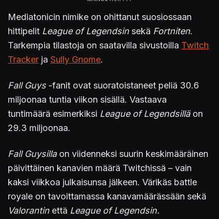
Mediatonicin nimike on ohittanut suosiossaan
hittipelit
League of Legendsin
sekä
Fortniten
.
Tarkempia tilastoja on saatavilla sivustoilla
Twitch
Tracker
ja
Sully Gnome
.
Fall Guys
-fanit ovat suoratoistaneet peliä 30.6
miljoonaa tuntia viikon sisällä. Vastaava
tuntimäärä esimerkiksi
League of Legendsillä
on
29.3 miljoonaa.
Fall Guysilla
on viidenneksi suurin keskimääräinen
päivittäinen kanavien määrä Twitchissä – vain
kaksi viikkoa julkaisunsa jälkeen. Värikäs battle
royale on tavoittamassa kanavamäärässään sekä
Valorantin
että
League of Legendsin.