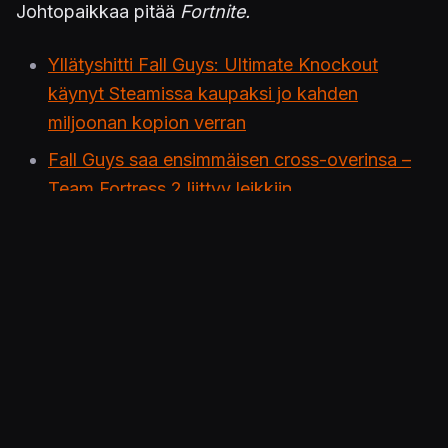
Johtopaikkaa pitää
Fortnite.
Yllätyshitti Fall Guys: Ultimate Knockout
käynyt Steamissa kaupaksi jo kahden
miljoonan kopion verran
Fall Guys saa ensimmäisen cross-overinsa –
Team Fortress 2 liittyy leikkiin
Fall Guys: Ultimate Knockout (PS4) 7.8.2020 |
KonsoliFIN - Toni ja Joona