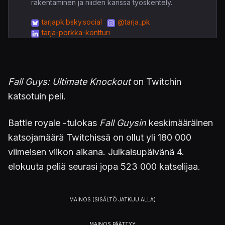
rakentaminen ja niiden kanssa työskentely.
tarjapk.bsky.social
@tarja_pk
tarja-porkka-kontturi
Fall Guys: Ultimate Knockout
on Twitchin
katsotuin peli.
Battle royale -tulokas
Fall Guysin
keskimääräinen
katsojamäärä Twitchissä on ollut yli 180 000
viimeisen viikon aikana. Julkaisupäivänä 4.
elokuuta peliä seurasi jopa 523 000 katselijaa.