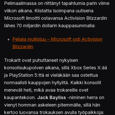
Pelimaailmassa on riittänyt tapahtumia parin viime
viikon aikana. Kiistatta isoimpana uutisena
Microsoft ilmoitti ostavansa Activision Blizzardin
lähes 70 miljardin dollarin kauppasummalla:
Peliala mullistuu – Microsoft osti Activision
Blizzardin
Trokarit ovat puhuttaneet nykyisen
konsolisukupolven aikana, sillä Xbox Series X:ää
ja PlayStation 5:ttä ei vieläkään saa ostettua
normaalisti kauppojen hyllyiltä. Kaikki konsolit
menevät heti, mikä avaa trokareille ovet
kaupantekoon.
Jack Bayliss
-niminen herra on
vienyt homman askeleen pitemmälle, sillä hän
kertoo luovansa trokauksen avulla työpaikkoja: