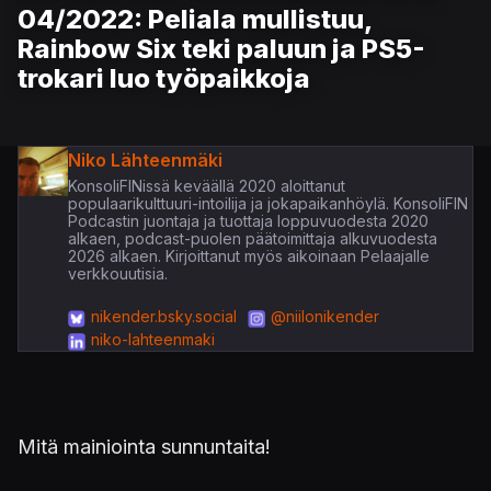
04/2022: Peliala mullistuu,
Rainbow Six teki paluun ja PS5-
trokari luo työpaikkoja
Niko Lähteenmäki
KonsoliFINissä keväällä 2020 aloittanut
populaarikulttuuri-intoilija ja jokapaikanhöylä. KonsoliFIN
Podcastin juontaja ja tuottaja loppuvuodesta 2020
alkaen, podcast-puolen päätoimittaja alkuvuodesta
2026 alkaen. Kirjoittanut myös aikoinaan Pelaajalle
verkkouutisia.
nikender.bsky.social
@niilonikender
niko-lahteenmaki
Mitä mainiointa sunnuntaita!