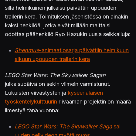
sillä helmikuinen julkaisu päivättiin upouuden
trailerin kera. Toimituksen jäsenistössä on ainakin
kaksi henkilöä, jotka eivät millään malttaisi
odottaa päähenkilö Ryo Hazukin uusia seikkailuja:
Shenmue
-animaatiosarja päivättiin helmikuun
alkuun upouuden trailerin kera
LEGO Star Wars: The Skywalker Sagan
julkaisupäivä on sekin viimein varmistunut.
Lukuisten viivästysten ja
kyseenalaisen
työskentelykulttuurin
riivaaman projektin on määrä
ilmestyä tänä vuonna:
LEGO Star Wars: The Skywalker Saga
sai
uuden pelivideon myötä myös