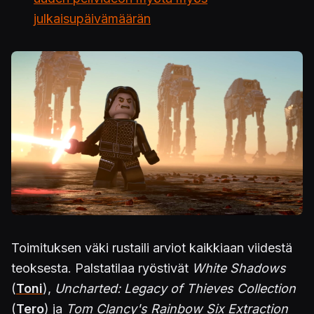
julkaisupäivämäärän
Toimituksen väki rustaili arviot kaikkiaan viidestä
teoksesta. Palstatilaa ryöstivät
White Shadows
(
Toni
),
Uncharted: Legacy of Thieves Collection
(
Tero
) ja
Tom Clancy's Rainbow Six Extraction