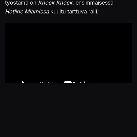
työstämä on
Knock Knock
, ensimmäisessä
Hotline Miamissa
kuultu tarttuva ralli.
3. Sexualizer
Hotline Miami 2:ssa
kuultu
Sexualixer
,
Perturbatorin
työstämä kappale, kehittyy mitä