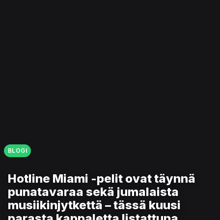
BLOGI
Hotline Miami -pelit ovat täynnä
punatavaraa sekä jumalaista
musiikinjytkettä – tässä kuusi
parasta kappaletta listattuna