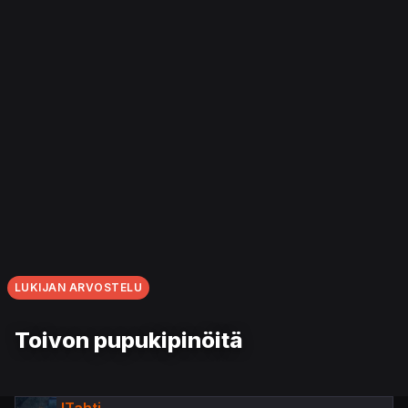
LUKIJAN ARVOSTELU
Toivon pupukipinöitä
JTahti