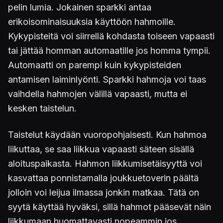
pelin lumia. Jokainen sparkki antaa
erikoisominaisuuksia käyttöön hahmoille.
Kykypisteitä voi siirrellä kohdasta toiseen vapaasti
tai jättää homman automaatille jos homma tympii.
Automaatti on parempi kuin kykypisteiden
antamisen laiminlyönti. Sparkki hahmoja voi taas
vaihdella hahmojen välillä vapaasti, mutta ei
kesken taistelun.
Taistelut käydään vuoropohjaisesti. Kun hahmoa
liikuttaa, se saa liikkua vapaasti säteen sisällä
aloituspaikasta. Hahmon liikkumisetäisyyttä voi
kasvattaa ponnistamalla joukkuetoverin päältä
jolloin voi leijua ilmassa jonkin matkaa. Tätä on
syytä käyttää hyväksi, sillä hahmot pääsevät näin
liikkumaan huomattavasti nopeammin jos