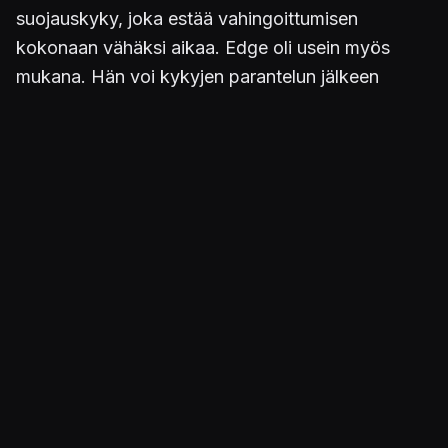
suojauskyky, joka estää vahingoittumisen
kokonaan vähäksi aikaa. Edge oli usein myös
mukana. Hän voi kykyjen parantelun jälkeen
taklata vastustajan monta kertaa. Taklaus ei
lopeta liikettä ja eräästä sivutehtävästä saadulla
vampyrismitaklaus sparkilla saa kunnolla
rökitettyä vastustajia, kun vielä yhdistetään
diskopallo spark, joka ajaa vastustajat piiloistaan
pelaajan luo rökitettäväksi. Rabbid Rosalinan
jähmetyskyky antaa hengähdystauon, kun
vastustajat jähmettyvät paikoilleen.
Minulla kesti 32 tuntia läpipelaaminen kun tein
läjän sivutehtäviä ja senkin jälkeen
koluamispronsentti oli vain 69%. Mainiota