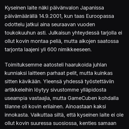
Kyseinen laite näki päivänvalon Japanissa
päivämäärällä 14.9.2001, kun taas Euroopassa
odottelu jatkui aina seuraavan vuoden
toukokuuhun asti. Julkaisun yhteydessä tarjolla ei
ollut kovin montaa peliä, mutta aikojen saatossa
tarjonta laajeni yli 600 nimikkeeseen.
Toimituksemme aatosteli haarukoida juhlan
kunniaksi laitteen parhaat pelit, mutta kuinkas
sitten kävikään. Yleensä yhdessä työstettäviin
artikkeleihin löytyy sivustomme ylläpidosta
useampia vastaajia, mutta GameCuben kohdalla
tilanne oli kovin erilainen. Ainoastaan kaksi
innokasta. Vaikuttaa siltä, että kyseinen laite ei ole
ollut kovin suuressa suosiossa, kenties samaan