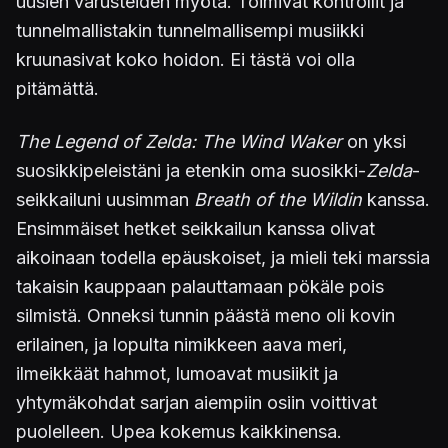
uusien varusteiden myötä. Toimivat kontrollit ja
tunnelmallistakin tunnelmallisempi musiikki
kruunasivat koko hoidon. Ei tästä voi olla
pitämättä.
The Legend of Zelda: The Wind Waker
on yksi
suosikkipeleistäni ja etenkin oma suosikki-
Zelda
-
seikkailuni uusimman
Breath of the Wildin
kanssa.
Ensimmäiset hetket seikkailun kanssa olivat
aikoinaan todella epäuskoiset, ja mieli teki marssia
takaisin kauppaan palauttamaan pökäle pois
silmistä. Onneksi tunnin päästä meno oli kovin
erilainen, ja lopulta nimikkeen aava meri,
ilmeikkäät hahmot, lumoavat musiikit ja
yhtymäkohdat sarjan aiempiin osiin voittivat
puolelleen. Upea kokemus kaikkinensa.