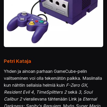
Petri Kataja
Yhden ja ainoan parhaan GameCube-pelin
valitseminen voi olla tekemätön paikka. Masiinalla
kun nähtiin sellaisia helmiä kuin
F-Zero GX
,
Resident Evil 4
,
TimeSplitters 2
sekä
3
,
Soul
Calibur 2
vierailevana tähtenään Link ja
Eternal
Darkness: Sanity's Requiem
. Myös
Super Mario