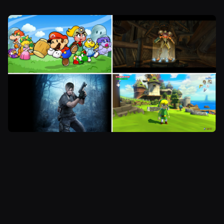
Paper Mario: The Thousand-Year Door
on
puolestaan täydellinen esimerkki astetta
kevyemmästä roolipelistä, joka on kyllästetty
höpsöllä huumorilla. Pelaajat saivat
ohjattavakseen paperisen version Nintendon