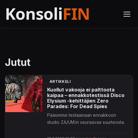
Jutut
ARTIKKELI
Kuollut vakooja ei palttoota
kaipaa – ennakkotestissä Disco
Elysium -kehittäjien Zero
Parades: For Dead Spies
Pääsimme testaamaan ennakkoon
studio ZA/UM:in seuraavaa suurteosta.