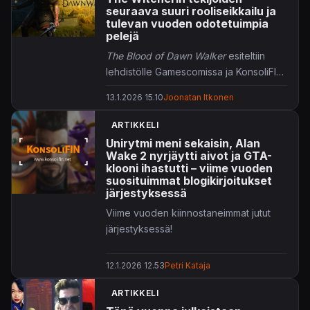
seuraava suuri rooliseikkailu ja
tulevan vuoden odotetuimpia
pelejä
The Blood of Dawn Walker
esiteltiin
lehdistölle Gamescomissa ja KonsoliFIN
pääsi näkemään, miltä hurmeinen
13.1.2026 15.10
Joonatan Itkonen
rooliseikkailu näyttää näin aikaisessa
vaiheessa.
ARTIKKELI
Unirytmi meni sekaisin, Alan
Wake 2 nyrjäytti aivot ja GTA-
klooni ihastutti – viime vuoden
suosituimmat blogikirjoitukset
järjestyksessä
Viime vuoden kiinnostaneimmat jutut
järjestyksessä!
12.1.2026 12.53
Petri Kataja
ARTIKKELI