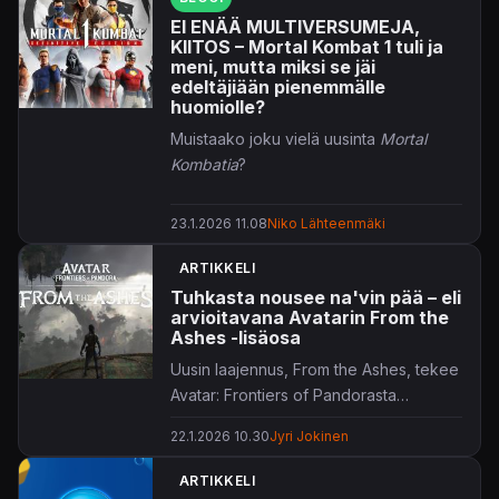
EI ENÄÄ MULTIVERSUMEJA,
KIITOS – Mortal Kombat 1 tuli ja
meni, mutta miksi se jäi
edeltäjiään pienemmälle
huomiolle?
Muistaako joku vielä uusinta
Mortal
Kombatia
?
23.1.2026 11.08
Niko Lähteenmäki
ARTIKKELI
Tuhkasta nousee na'vin pää – eli
arvioitavana Avatarin From the
Ashes -lisäosa
Uusin laajennus, From the Ashes, tekee
Avatar: Frontiers of Pandorasta
paremman kuin keskinkertaisen pelin.
22.1.2026 10.30
Jyri Jokinen
ARTIKKELI