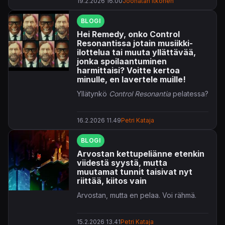
19.2.2026 16.00
Joonatan Itkonen
BLOGI
Hei Remedy, onko Control
Resonantissa jotain musiikki-
ilottelua tai muuta yllättävää,
jonka spoilaantuminen
harmittaisi? Voitte kertoa
minulle, en lavertele muille!
Yllätynkö
Control Resonantia
pelatessa?
16.2.2026 11.49
Petri Kataja
BLOGI
Arvostan kettupeliänne etenkin
viidestä syystä, mutta
muutamat tunnit taisivat nyt
riittää, kiitos vain
Arvostan, mutta en pelaa. Voi rähmä.
15.2.2026 13.41
Petri Kataja