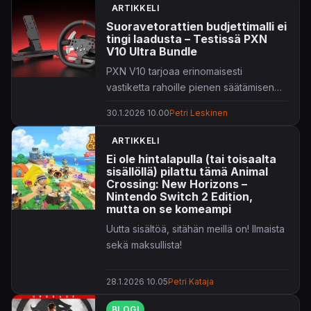
ARTIKKELI
Suoravetorattien budjettimalli ei
tingi laadusta – Testissä PXN
V10 Ultra Bundle
PXN V10 tarjoaa erinomaisesti
vastiketta rahoille pienen säätämisen
jälkeen. Ainoa suurempi miinus on
30.1.2026 10.00
Petri Leskinen
PlayStation 5 -tuen puuttuminen.
ARTIKKELI
Ei ole hintalapulla (tai toisaalta
sisällöllä) pilattu tämä Animal
Crossing: New Horizons –
Nintendo Switch 2 Edition,
mutta on se komeampi
Uutta sisältöä, sitähän meillä on! Ilmaista
sekä maksullista!
28.1.2026 10.05
Petri Kataja
BLOGI