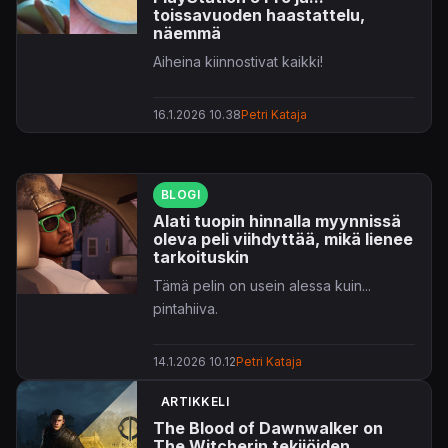
toissavuoden haastattelu,
näemmä
Aiheina kiinnostivat kaikki!
16.1.2026 10.38
Petri Kataja
BLOGI
Alati tuopin hinnalla myynnissä
oleva peli viihdyttää, mikä lienee
tarkoituskin
Tämä pelin on usein alessa kuin...
pintahiiva.
14.1.2026 10.12
Petri Kataja
ARTIKKELI
The Blood of Dawnwalker on
The Witcherin tekijöiden