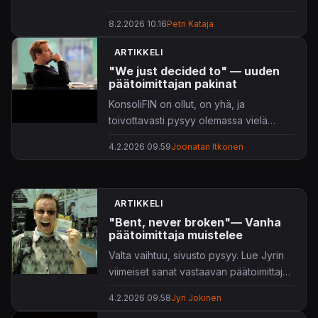
8.2.2026 10.16
Petri Kataja
ARTIKKELI
"We just decided to" — uuden
päätoimittajan pakinat
KonsoliFIN on ollut, on yhä, ja
toivottavasti pysyy olemassa vielä
monta vuotta. Nyt on minun vuoroni
4.2.2026 09.59
Joonatan Itkonen
luotsata tätä venettä hetken aikaa.
ARTIKKELI
"Bent, never broken"— Vanha
päätoimittaja muistelee
Valta vaihtuu, sivusto pysyy. Lue Jyrin
viimeiset sanat vastaavan päätoimittajan
ominaisuudessa.
4.2.2026 09.58
Jyri Jokinen