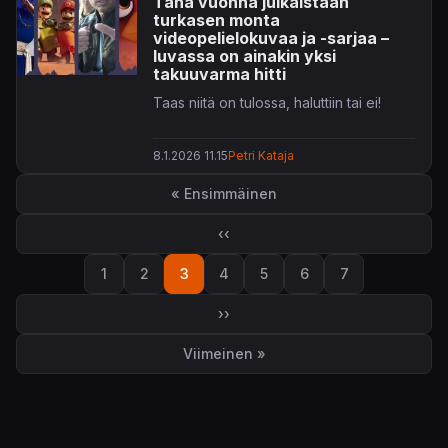
Tänä vuonna julkaistaan
turkasen monta
videopelielokuvaa ja -sarjaa –
luvassa on ainakin yksi
takuuvarma hitti
Taas niitä on tulossa, haluttiin tai ei!
8.1.2026 11.15
Petri Kataja
Sivutus
« Ensimmäinen
Ensimmäinen sivu
‹‹
Edellinen sivu
1
2
3
4
5
6
7
Sivu
Sivu
Sivu
Sivu
Sivu
Sivu
Sivu
››
Seuraava sivu
Viimeinen »
Viimeinen sivu