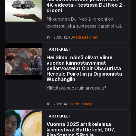
4K-videota – testissä DJI Neo 2 -
drooni
Pikkuruinen DJI Neo 2 -drooni on
teknisesti joka suhteessa parempi kuin
Neo-sarjan ensimmäinen versio, mutta
19.1.2026 12.40
Petri Leskinen
talvisessa Suomessa sen käyttäminen
osoittautuu melko hankalaksi rastiksi.
ARTIKKELI
Hei Simo, nämä olivat viime
vuoden kiinnostavimmat
peliarvostelut Clair Obscurista
Hercule Poirotiin ja Digimonista
Wuchangiin
Yllättääkö suosituin arvostelu?
18.1.2026 14.01
Petri Kataja
ARTIKKELI
Vuonna 2025 artikkeleissa
kiinnostivat Battlefield, 007,
PlayStation 5 Pro ja...