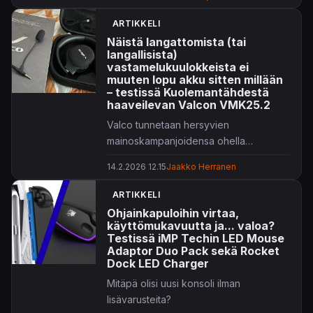
ARTIKKELI
Näistä langattomista (tai
langallisista)
vastamelukuulokkeista ei
muuten lopu akku sitten millään
– testissä Kuolemantähdestä
haaveilevan Valcon VMK25.2
Valco tunnetaan hersyvien
mainoskampanjoidensa ohella
kuulokkeista. Nyt testissä uusin
14.2.2026 12.15
Jaakko Herranen
lippulaivamalli VMK25.2.
ARTIKKELI
Ohjainkapuloihin virtaa,
käyttömukavuutta ja... valoa?
Testissä iMP Techin LED Mouse
Adaptor Duo Pack sekä Rocket
Dock LED Charger
Mitäpä olisi uusi konsoli ilman
lisävarusteita?