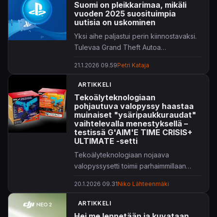
Suomi on pleikkarimaa, mikäli
vuoden 2025 suosituimpia
uutisia on uskominen
Yksi aihe paljastui perin kiinnostavaksi.
Tulevaa Grand Theft Autoa
unohtamatta!
21.1.2026 09.59
Petri Kataja
ARTIKKELI
Tekoälyteknologiaan
pohjautuva valopyssy haastaa
muinaiset "ysäripaukkuraudat"
vaihtelevalla menestyksellä –
testissä G'AIM'E TIME CRISIS+
ULTIMATE -setti
Tekoälyteknologiaan nojaava
valopyssysetti toimii parhaimmillaan
hyvin, huonoimmillaan vähän sinne päin.
20.1.2026 09.31
Niko Lähteenmäki
Potentiaalia teknologiassa kuitenkin on!
ARTIKKELI
Hei me lennetään ja kuvataan