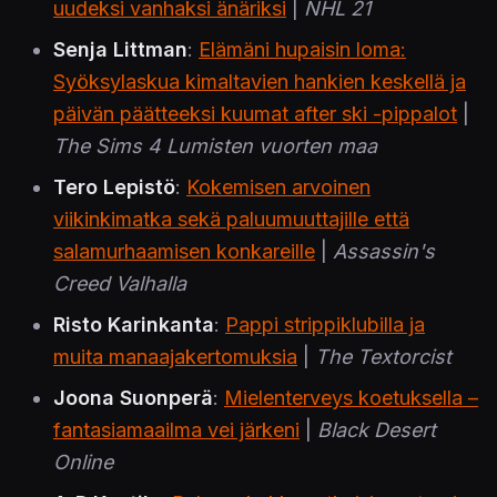
uudeksi vanhaksi änäriksi
|
NHL 21
Senja Littman
:
Elämäni hupaisin loma:
Syöksylaskua kimaltavien hankien keskellä ja
päivän päätteeksi kuumat after ski -pippalot
|
The Sims 4 Lumisten vuorten maa
Tero Lepistö
:
Kokemisen arvoinen
viikinkimatka sekä paluumuuttajille että
salamurhaamisen konkareille
|
Assassin's
Creed Valhalla
Risto Karinkanta
:
Pappi strippiklubilla ja
muita manaajakertomuksia
|
The Textorcist
Joona Suonperä
:
Mielenterveys koetuksella –
fantasiamaailma vei järkeni
|
Black Desert
Online