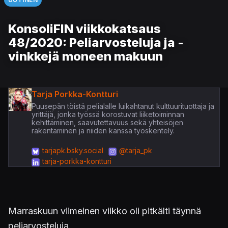
KonsoliFIN viikkokatsaus
48/2020: Peliarvosteluja ja -
vinkkejä moneen makuun
Tarja Porkka-Kontturi
Puusepän töistä pelialalle luikahtanut kulttuurituottaja ja
yrittäjä, jonka työssä korostuvat liiketoiminnan
kehittäminen, saavutettavuus sekä yhteisöjen
rakentaminen ja niiden kanssa työskentely.
tarjapk.bsky.social
@tarja_pk
tarja-porkka-kontturi
Marraskuun viimeinen viikko oli pitkälti täynnä
peliarvosteluja.