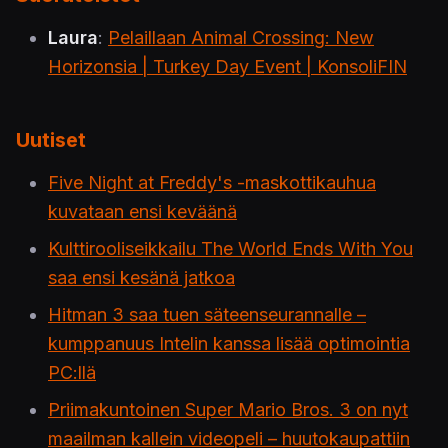
Laura
:
Pelaillaan Animal Crossing: New
Horizonsia | Turkey Day Event | KonsoliFIN
Uutiset
Five Night at Freddy's -maskottikauhua
kuvataan ensi keväänä
Kulttirooliseikkailu The World Ends With You
saa ensi kesänä jatkoa
Hitman 3 saa tuen säteenseurannalle –
kumppanuus Intelin kanssa lisää optimointia
PC:llä
Priimakuntoinen Super Mario Bros. 3 on nyt
maailman kallein videopeli – huutokaupattiin