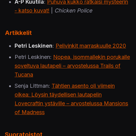
A-P Kuutila
:
Puhuva kukko ratkaisi mysteerin
- katso kuvat!
|
Chicken Police
Artikkelit
Petri Leskinen
:
Pelivinkit marraskuulle 2020
Petri Leskinen:
Nopea, isommallekin porukalle
soveltuva lautapeli – arvostelussa Trails of
Tucana
Senja Littman:
Tähtien asento oli viimein
oikea: Löysin täydellisen lautapelin
Lovecraftin ystäville – arvostelussa Mansions
of Madness
Suoratoistot