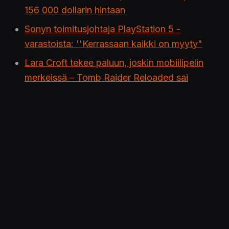
156 000 dollarin hintaan
Sonyn toimitusjohtaja PlayStation 5 -
varastoista: ''Kerrassaan kaikki on myyty"
Lara Croft tekee paluun, joskin mobiilipelin
merkeissä – Tomb Raider Reloaded sai
kiusoittelutrailerinsa
World of Warcraft: Shadowlandsin julkaisu
ylikuormitti palvelimia – moni wowittaja jäi ulos
pelistä
Assassin's Creed Valhallasta tuttu noppapeli
Orlog saa oman fyysisen julkaisunsa
DOOM pyörii kohta saunan kiukaallakin –
videolla esitellään klassikkoräiskintää
Nintendon uudella Game & Watchilla